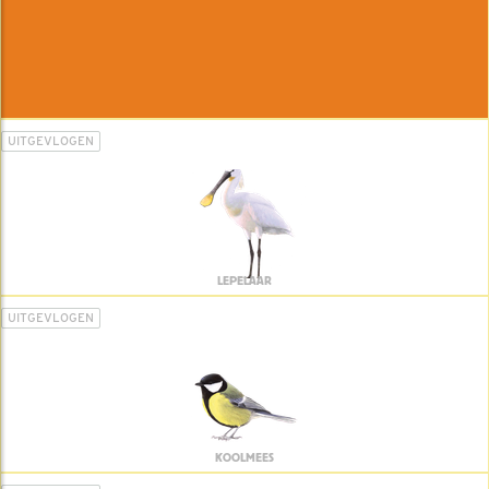
UITGEVLOGEN
LEPELAAR
UITGEVLOGEN
KOOLMEES