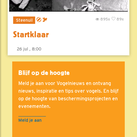
895x
89x
Steenuil
Startklaar
26 jul , 8:00
Blijf op de hoogte
Meld je aan voor Vogelnieuws en ontvang
nieuws, inspiratie en tips over vogels. En blijf
op de hoogte van beschermingsprojecten en
evenementen.
Meld je aan