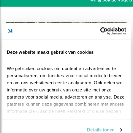
Deze website maakt gebruik van cookies
We gebruiken cookies om content en advertenties te 
personaliseren, om functies voor social media te bieden 
en om ons websiteverkeer te analyseren. Ook delen we 
informatie over uw gebruik van onze site met onze 
partners voor social media, adverteren en analyse. Deze 
DEEL DIT FILMPJE
partners kunnen deze gegevens combineren met andere 
informatie die u aan ze heeft verstrekt of die ze hebben 
Water spetteren tegen de
verzameld op basis van uw gebruik van hun services.
camera
Details tonen