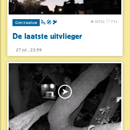
1072x
77x
Gierzwaluw
De laatste uitvlieger
27 jul , 23:59