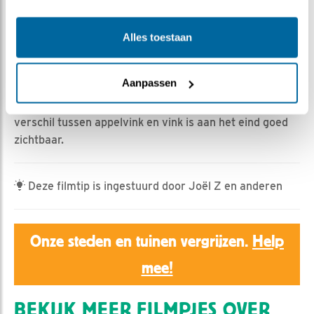
Erik Tol | Geplaatst op 6 april 2025, 17:00 |
Vind ik
Alles toestaan
leuk
|
Bewaar dit filmpje
|
276x
De vogels zijn volop aan het badderen. Daarbij willen ze
Aanpassen
niet altijd dat iedereen ze ziet. Flink spetteren tegen de
camera maakt het beeld vanzelf onduidelijk. Het
verschil tussen appelvink en vink is aan het eind goed
zichtbaar.
Deze filmtip is ingestuurd door Joël Z en anderen
Onze steden en tuinen vergrijzen.
Help
mee!
BEKIJK MEER FILMPJES OVER