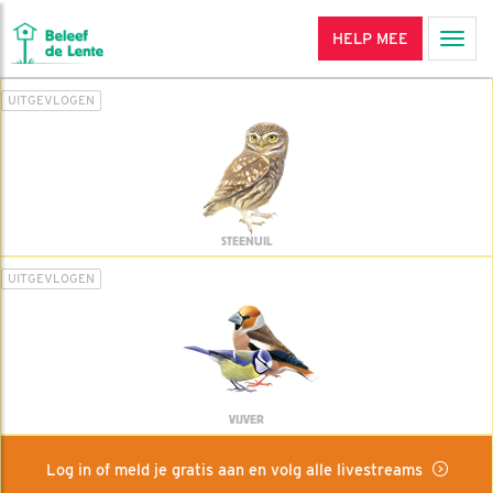
HELP MEE
Men
UITGEVLOGEN
STEENUIL
UITGEVLOGEN
VIJVER
Log in of meld je gratis aan en volg alle livestreams