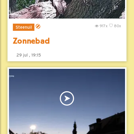
917x
80x
Steenuil
Zonnebad
29 jul , 19:15