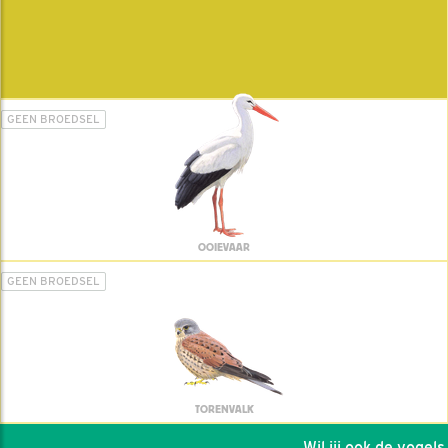
GEEN BROEDSEL
OOIEVAAR
GEEN BROEDSEL
TORENVALK
Wil jij ook de vogels h