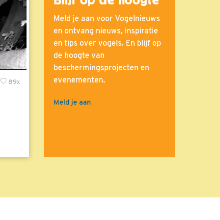
Meld je aan voor Vogelnieuws
en ontvang nieuws, inspiratie
en tips over vogels. En blijf op
de hoogte van
beschermingsprojecten en
evenementen.
89x
Meld je aan