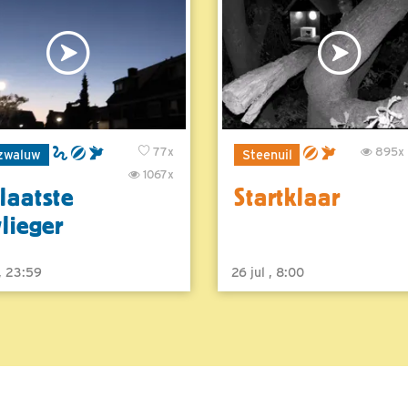
77x
895x
zwaluw
Steenuil
1067x
laatste
Startklaar
vlieger
 , 23:59
26 jul , 8:00