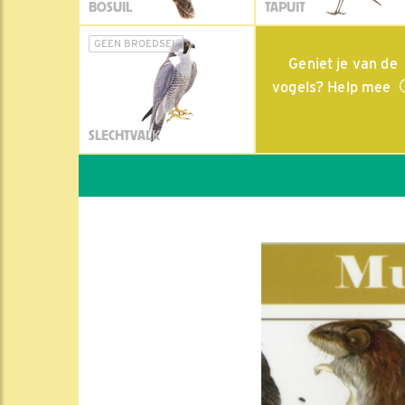
BOSUIL
TAPUIT
GEEN BROEDSEL
Geniet je van de
vogels? Help mee
SLECHTVALK