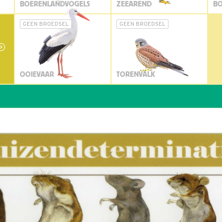
BOERENLANDVOGELS
ZEEAREND
BO
GEEN BROEDSEL
GEEN BROEDSEL
OOIEVAAR
TORENVALK