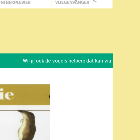
NTBEKPLEVIER
VLIEGENVANGER
Wil jij ook de vogels helpen: dat kan via de link!
*
Sei