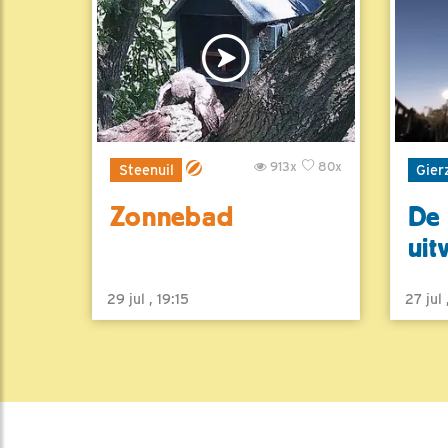
913x
80x
Steenuil
Gier
Zonnebad
De 
uit
29 jul , 19:15
27 jul