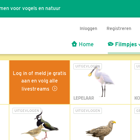
men voor vogels en natuur
Inloggen
Registreren
Home
Filmpjes
UITGEVLOGEN
U
Log in of meld je gratis
aan en volg alle
livestreams
LEPELAAR
KO
UITGEVLOGEN
UITGEVLOGEN
G