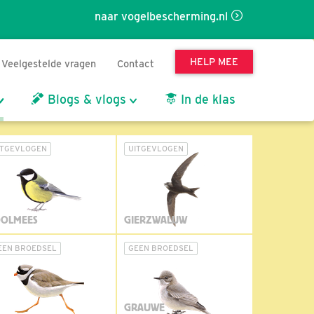
naar vogelbescherming.nl
HELP MEE
Veelgestelde vragen
Contact
Blogs & vlogs
In de klas
ITGEVLOGEN
UITGEVLOGEN
OLMEES
GIERZWALUW
EEN BROEDSEL
GEEN BROEDSEL
GRAUWE