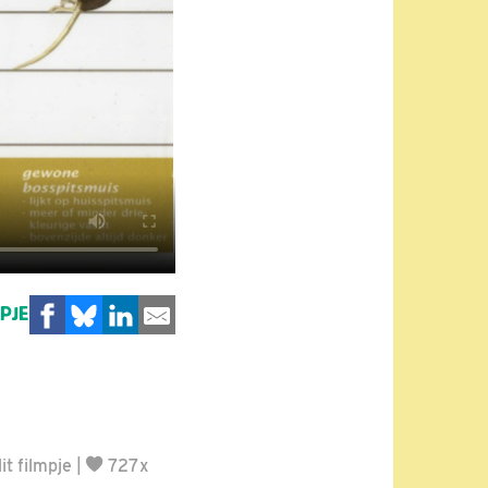
MPJE
t filmpje
|
727x