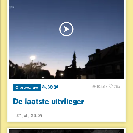
1046x
76x
Gierzwaluw
De laatste uitvlieger
27 jul , 23:59