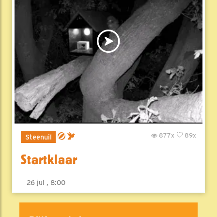
877x
89x
Steenuil
Startklaar
26 jul , 8:00