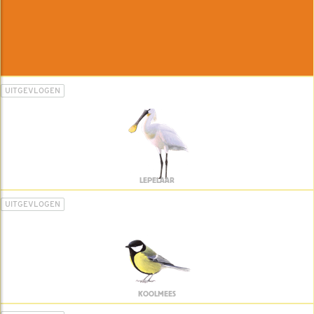
UITGEVLOGEN
LEPELAAR
UITGEVLOGEN
KOOLMEES