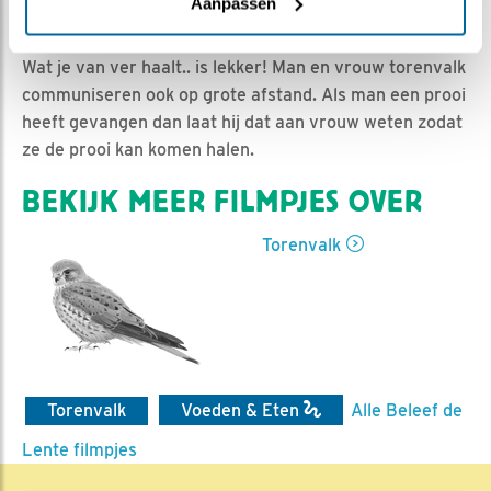
Lisa | Geplaatst op 25 mei 2021, 19:10 |
Vind ik leuk
|
Aanpassen
Bewaar dit filmpje
|
675x
Wat je van ver haalt.. is lekker! Man en vrouw torenvalk
communiseren ook op grote afstand. Als man een prooi
heeft gevangen dan laat hij dat aan vrouw weten zodat
ze de prooi kan komen halen.
BEKIJK MEER FILMPJES OVER
Torenvalk
Torenvalk
Voeden & Eten
Alle Beleef de
Lente filmpjes