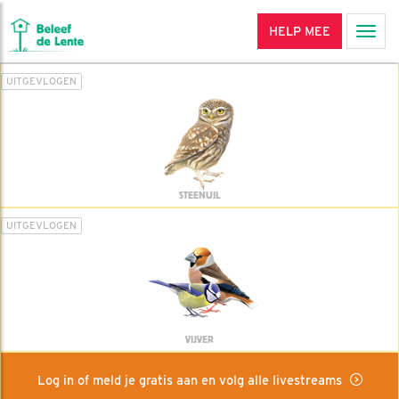
HELP MEE
Men
UITGEVLOGEN
STEENUIL
UITGEVLOGEN
VIJVER
Log in of meld je gratis aan en volg alle livestreams