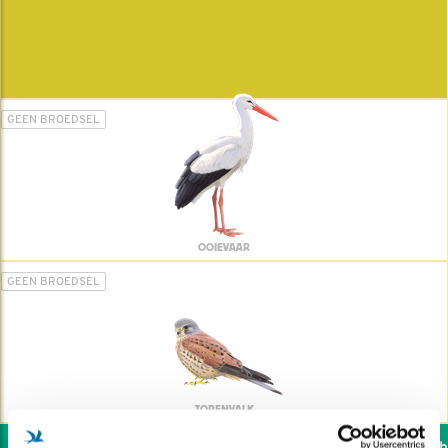
GEEN BROEDSEL
OOIEVAAR
GEEN BROEDSEL
TORENVALK
Wil jij ook de vogels hel