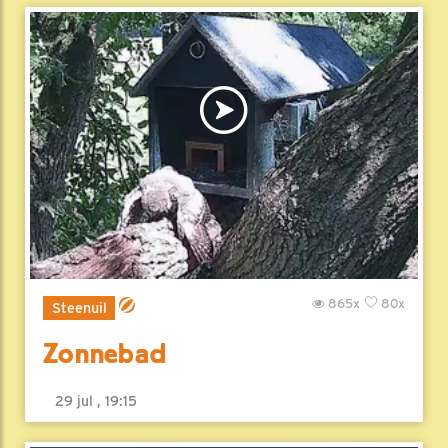
865x
80x
Steenuil
Zonnebad
29 jul , 19:15