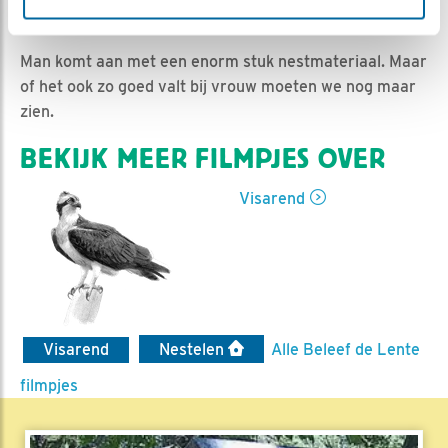
Dieuwertje Smolenaars | Geplaatst op 22 mei 2021,
17:07 |
Vind ik leuk
|
Bewaar dit filmpje
|
730x
Man komt aan met een enorm stuk nestmateriaal. Maar
of het ook zo goed valt bij vrouw moeten we nog maar
zien.
BEKIJK MEER FILMPJES OVER
Visarend
Visarend
Nestelen
Alle Beleef de Lente
filmpjes