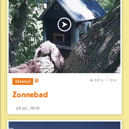
887x
80x
Steenuil
Zonnebad
29 jul , 19:15