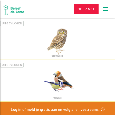
HELP MEE
Men
UITGEVLOGEN
STEENUIL
UITGEVLOGEN
VIJVER
Log in of meld je gratis aan en volg alle livestreams