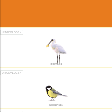
UITGEVLOGEN
LEPELAAR
UITGEVLOGEN
KOOLMEES