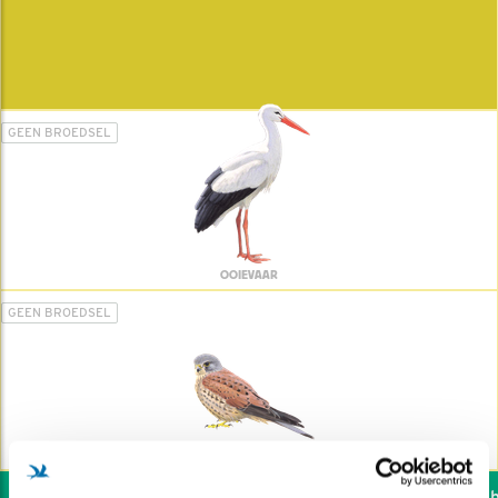
GEEN BROEDSEL
OOIEVAAR
GEEN BROEDSEL
TORENVALK
Wil jij ook de vogels he