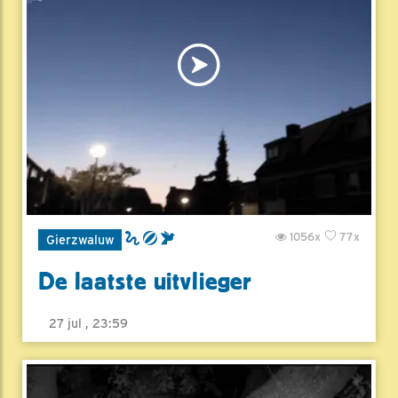
1056x
77x
Gierzwaluw
De laatste uitvlieger
27 jul , 23:59