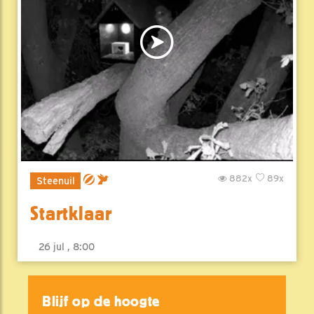
882x
89x
Steenuil
Startklaar
26 jul , 8:00
Blijf op de hoogte