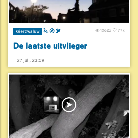
1062x
77x
Gierzwaluw
De laatste uitvlieger
27 jul , 23:59