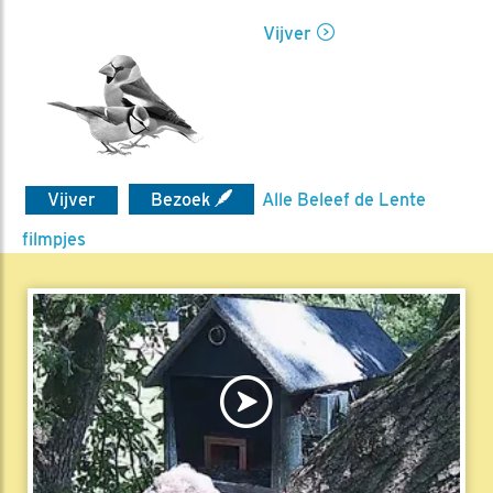
Vijver
Vijver
Bezoek
Alle Beleef de Lente
filmpjes