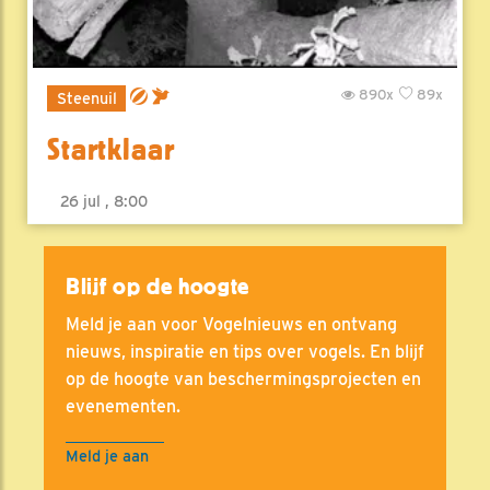
890x
89x
Steenuil
Startklaar
26 jul , 8:00
Blijf op de hoogte
Meld je aan voor Vogelnieuws en ontvang
nieuws, inspiratie en tips over vogels. En blijf
op de hoogte van beschermingsprojecten en
evenementen.
Meld je aan