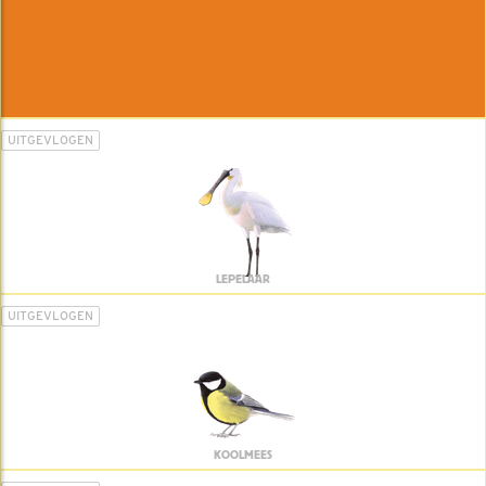
UITGEVLOGEN
LEPELAAR
UITGEVLOGEN
KOOLMEES