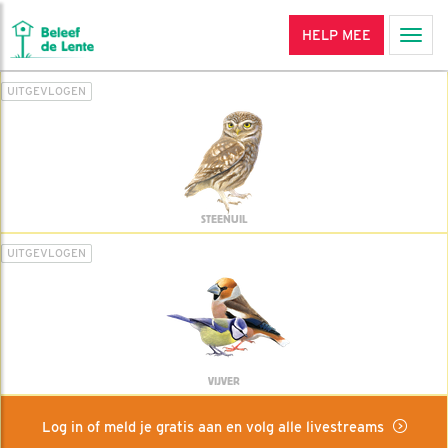
HELP MEE
Men
UITGEVLOGEN
STEENUIL
UITGEVLOGEN
VIJVER
Log in of meld je gratis aan en volg alle livestreams