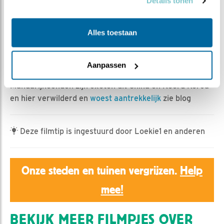
Christ | Geplaatst op 13 april 2024, 12:30 |
Vind ik
Details tonen
leuk
|
Bewaar dit filmpje
|
416x
Eten en gegeten worden dat is natuur, kikkervisjes eten
Alles toestaan
waterinsecten, vogels kikkervisjes, de vos soms een
vogeltje, maar meestal insecten en bosvruchten en
Aanpassen
natuurlijk af en toe een muis.
Mandarijneenden zijn exoten uit China en Noord Korea
en hier verwilderd en
woest aantrekkelijk
zie blog
Deze filmtip is ingestuurd door Loekie1 en anderen
Onze steden en tuinen vergrijzen.
Help
mee!
BEKIJK MEER FILMPJES OVER