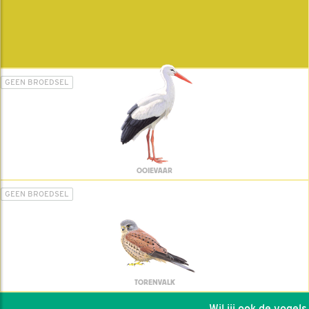
GEEN BROEDSEL
OOIEVAAR
GEEN BROEDSEL
TORENVALK
Wil jij ook de vogels h