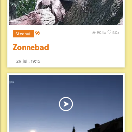
904x
80x
Steenuil
Zonnebad
29 jul , 19:15