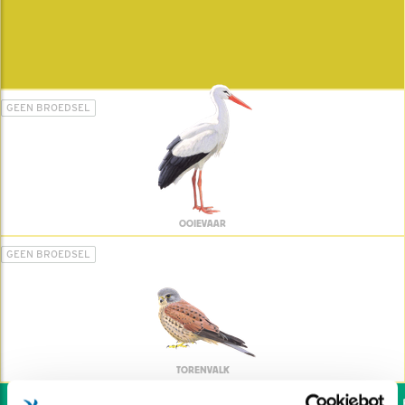
GEEN BROEDSEL
OOIEVAAR
GEEN BROEDSEL
TORENVALK
Wil jij ook de vogels he