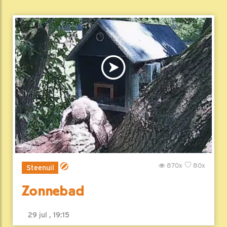
870x
80x
Steenuil
Zonnebad
29 jul , 19:15