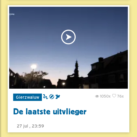
1050x
76x
Gierzwaluw
De laatste uitvlieger
27 jul , 23:59