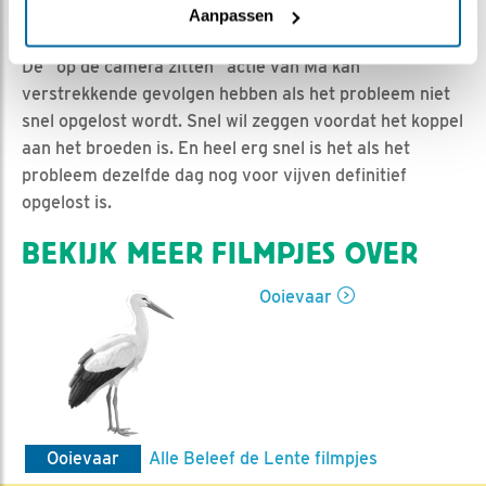
Jan-Willem BDL | Geplaatst op 2 maart 2023, 9:39 |
Aanpassen
Vind ik leuk
|
Bewaar dit filmpje
|
364x
De “op de camera zitten” actie van Ma kan
verstrekkende gevolgen hebben als het probleem niet
snel opgelost wordt. Snel wil zeggen voordat het koppel
aan het broeden is. En heel erg snel is het als het
probleem dezelfde dag nog voor vijven definitief
opgelost is.
BEKIJK MEER FILMPJES OVER
Ooievaar
Ooievaar
Alle Beleef de Lente filmpjes