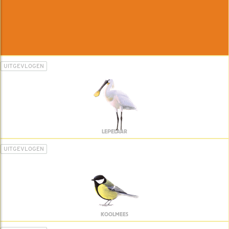
UITGEVLOGEN
LEPELAAR
UITGEVLOGEN
KOOLMEES