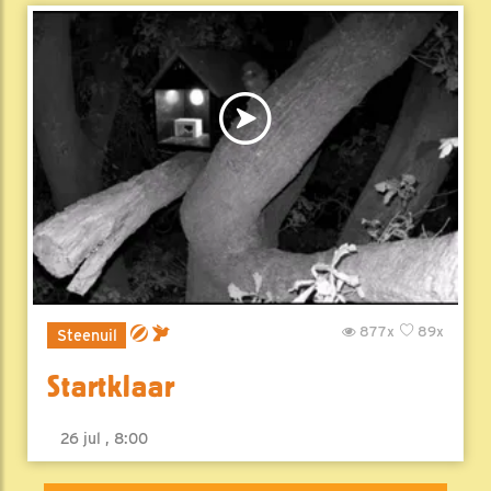
877x
89x
Steenuil
Startklaar
26 jul , 8:00