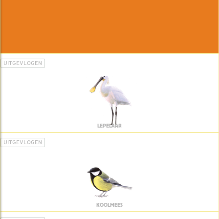
UITGEVLOGEN
LEPELAAR
UITGEVLOGEN
KOOLMEES