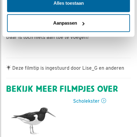
Romke Visser | Geplaatst op 23 mei 2023, 20:35 |
Alles toestaan
Vind ik leuk
|
Bewaar dit filmpje
|
394x
"Wat een poepies zijn het" was het commentaar van
Aanpassen
Piety in de chat.
Daar is toch niets aan toe te voegen?
Deze filmtip is ingestuurd door Lise_G en anderen
BEKIJK MEER FILMPJES OVER
Scholekster