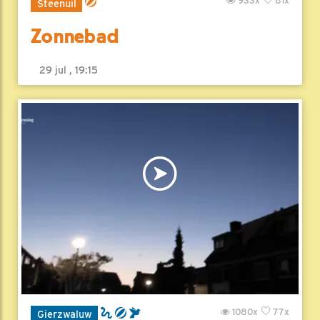
933x
81x
Steenuil
Zonnebad
29 jul , 19:15
1080x
77x
Gierzwaluw