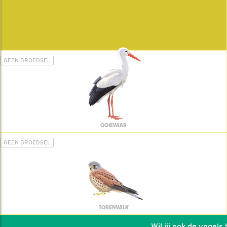
GEEN BROEDSEL
OOIEVAAR
GEEN BROEDSEL
TORENVALK
Wil jij ook de vogels he