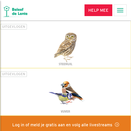
HELP MEE
Men
UITGEVLOGEN
STEENUIL
UITGEVLOGEN
VIJVER
Log in of meld je gratis aan en volg alle livestreams