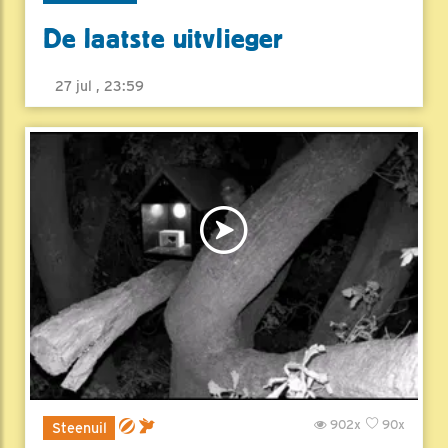
De laatste uitvlieger
27 jul , 23:59
902x
90x
Steenuil