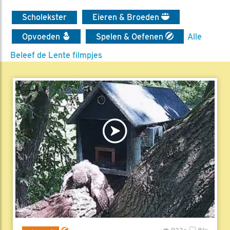
Scholekster
Eieren & Broeden
Opvoeden
Spelen & Oefenen
Alle
Beleef de Lente filmpjes