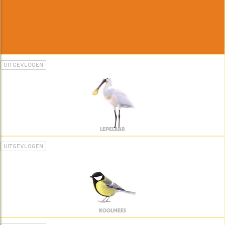
UITGEVLOGEN
LEPELAAR
UITGEVLOGEN
KOOLMEES