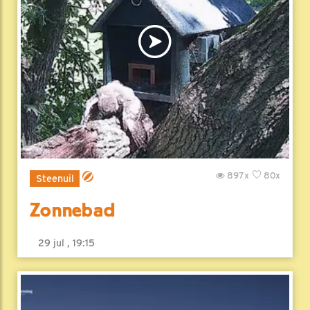
897x
80x
Steenuil
Zonnebad
29 jul , 19:15