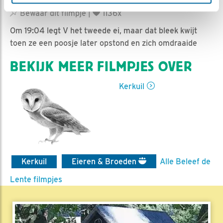
Nella | Geplaatst op 29 juli 2019, 19:04 |
Vind ik leuk
|
Bewaar dit filmpje
|
1136x
Om 19:04 legt V het tweede ei, maar dat bleek kwijt
toen ze een poosje later opstond en zich omdraaide
BEKIJK MEER FILMPJES OVER
Kerkuil
Kerkuil
Eieren & Broeden
Alle Beleef de
Lente filmpjes