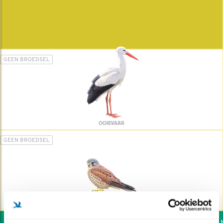
GEEN BROEDSEL
OOIEVAAR
GEEN BROEDSEL
TORENVALK
Wil jij ook de vogels he