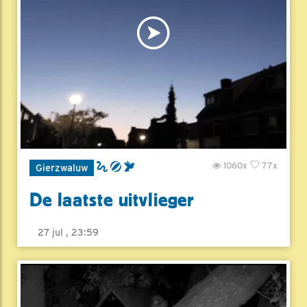
1060x
77x
Gierzwaluw
De laatste uitvlieger
27 jul , 23:59