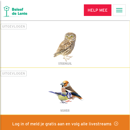
HELP MEE
Men
UITGEVLOGEN
STEENUIL
UITGEVLOGEN
VIJVER
Log in of meld je gratis aan en volg alle livestreams