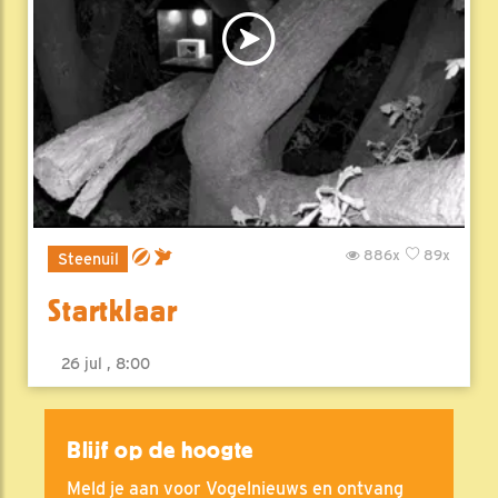
886x
89x
Steenuil
Startklaar
26 jul , 8:00
Blijf op de hoogte
Meld je aan voor Vogelnieuws en ontvang