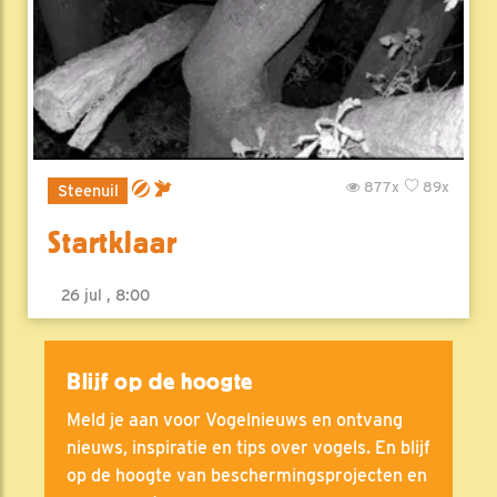
877x
89x
Steenuil
Startklaar
26 jul , 8:00
Blijf op de hoogte
Meld je aan voor Vogelnieuws en ontvang
nieuws, inspiratie en tips over vogels. En blijf
op de hoogte van beschermingsprojecten en