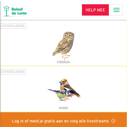
HELP MEE
Men
UITGEVLOGEN
STEENUIL
UITGEVLOGEN
VIJVER
Log in of meld je gratis aan en volg alle livestreams