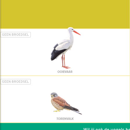
GEEN BROEDSEL
OOIEVAAR
GEEN BROEDSEL
TORENVALK
Wil jij ook de vogels help