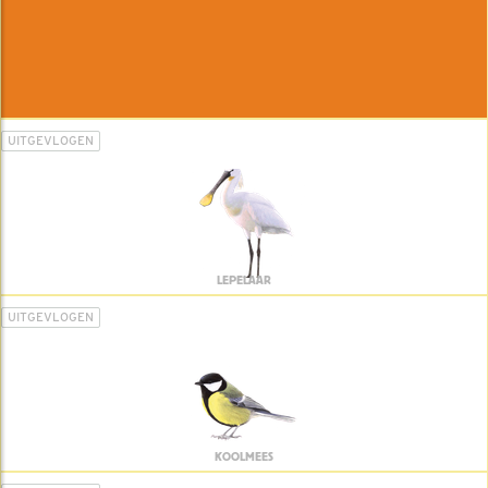
UITGEVLOGEN
LEPELAAR
UITGEVLOGEN
KOOLMEES