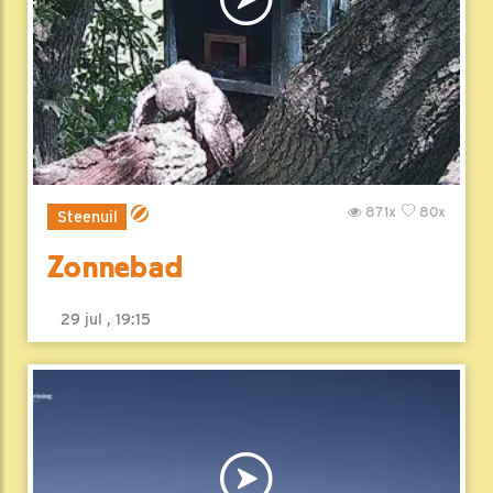
871x
80x
Steenuil
Zonnebad
29 jul , 19:15