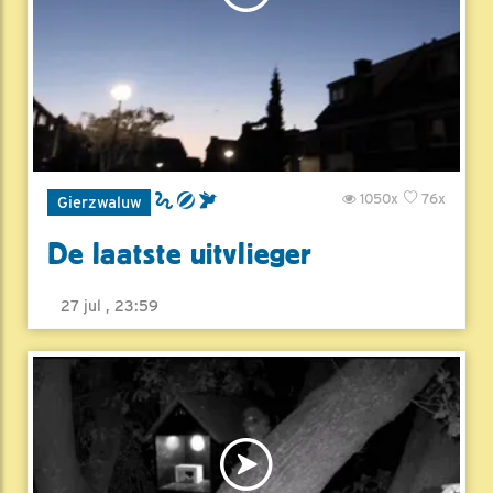
1050x
76x
Gierzwaluw
De laatste uitvlieger
27 jul , 23:59