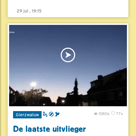
29 jul , 19:15
1080x
77x
Gierzwaluw
De laatste uitvlieger