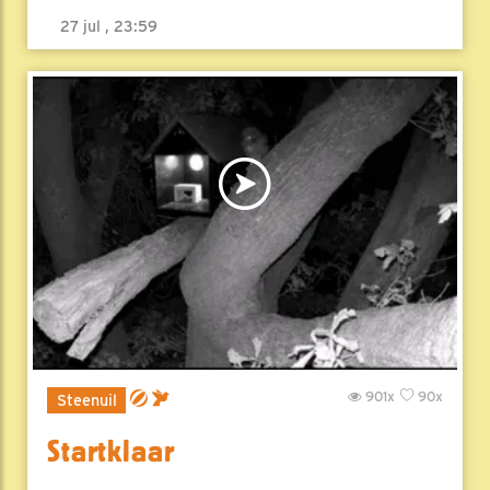
27 jul , 23:59
901x
90x
Steenuil
Startklaar