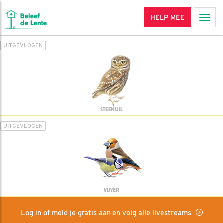
HELP MEE
Men
UITGEVLOGEN
STEENUIL
UITGEVLOGEN
VIJVER
Log in of meld je gratis aan en volg alle livestreams