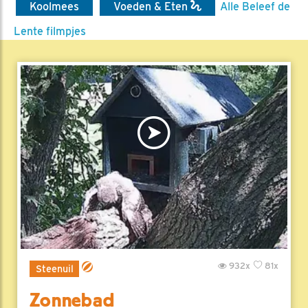
Koolmees
Voeden & Eten
Alle Beleef de
Lente filmpjes
932x
81x
Steenuil
Zonnebad