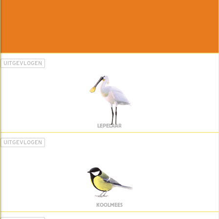
UITGEVLOGEN
LEPELAAR
UITGEVLOGEN
KOOLMEES