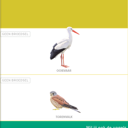
GEEN BROEDSEL
OOIEVAAR
GEEN BROEDSEL
TORENVALK
Wil jij ook de vogels h