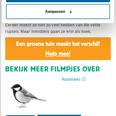
Nella | Geplaatst op 15 april 2019, 11:17 |
Vind ik leuk
|
Bewaar dit filmpje
|
1153x
Aanpassen
Vrouw lijkt wel een koningin met dat mooie kroontje.
Eerder moest ze niet zo veel hebben van die vette
rupsen. Maar inmiddels gaan ze erin als koek.
Een groene tuin maakt het verschil!
Help mee!
BEKIJK MEER FILMPJES OVER
Koolmees