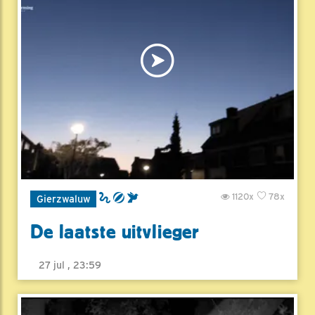
1120x
78x
Gierzwaluw
De laatste uitvlieger
27 jul , 23:59