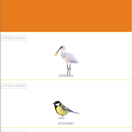
UITGEVLOGEN
LEPELAAR
UITGEVLOGEN
KOOLMEES