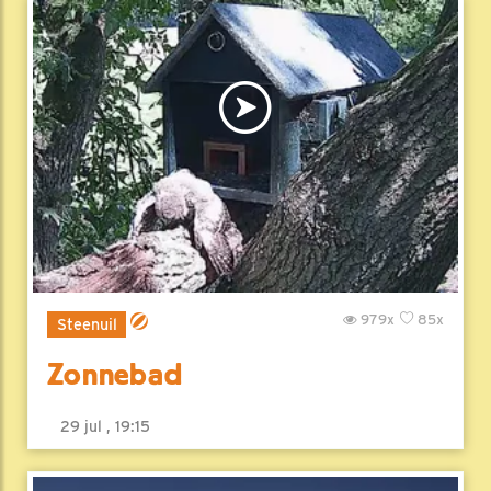
979x
85x
Steenuil
Zonnebad
29 jul , 19:15