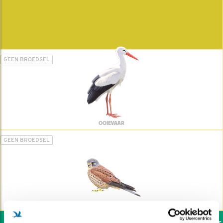
GEEN BROEDSEL
OOIEVAAR
GEEN BROEDSEL
TORENVALK
Wil jij ook de vogels h