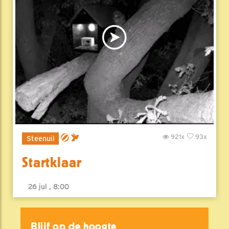
921x
93x
Steenuil
Startklaar
26 jul , 8:00
Blijf op de hoogte