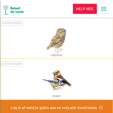
HELP MEE
Men
UITGEVLOGEN
STEENUIL
UITGEVLOGEN
VIJVER
Log in of meld je gratis aan en volg alle livestreams