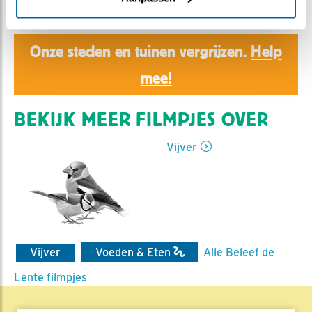
Ed Hoogkamer | Geplaatst op 26 juni 2019, 9:18 |
Vind ik leuk
|
Bewaar dit filmpje
|
1107x
Onze steden en tuinen vergrijzen.
Help
mee!
BEKIJK MEER FILMPJES OVER
Vijver
Vijver
Voeden & Eten
Alle Beleef de
Lente filmpjes