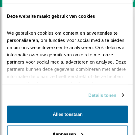
Deze website maakt gebruik van cookies
We gebruiken cookies om content en advertenties te 
personaliseren, om functies voor social media te bieden 
en om ons websiteverkeer te analyseren. Ook delen we 
informatie over uw gebruik van onze site met onze 
partners voor social media, adverteren en analyse. Deze 
partners kunnen deze gegevens combineren met andere 
informatie die u aan ze heeft verstrekt of die ze hebben 
verzameld op basis van uw gebruik van hun services.
Details tonen
DEEL DIT FILMPJE
Alles toestaan
Vroege vogels
Aanpassen