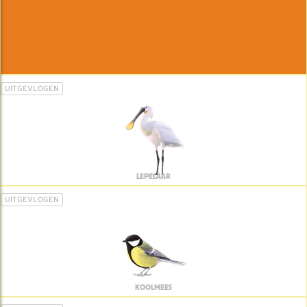
UITGEVLOGEN
LEPELAAR
UITGEVLOGEN
KOOLMEES