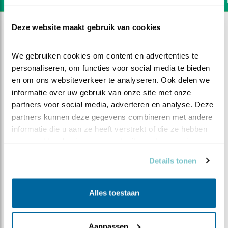
Deze website maakt gebruik van cookies
We gebruiken cookies om content en advertenties te 
personaliseren, om functies voor social media te bieden 
en om ons websiteverkeer te analyseren. Ook delen we 
informatie over uw gebruik van onze site met onze 
partners voor social media, adverteren en analyse. Deze 
partners kunnen deze gegevens combineren met andere 
informatie die u aan ze heeft verstrekt of die ze hebben 
verzameld op basis van uw gebruik van hun services.
Details tonen
DEEL DIT FILMPJE
Alles toestaan
Vroege vogels
Aanpassen