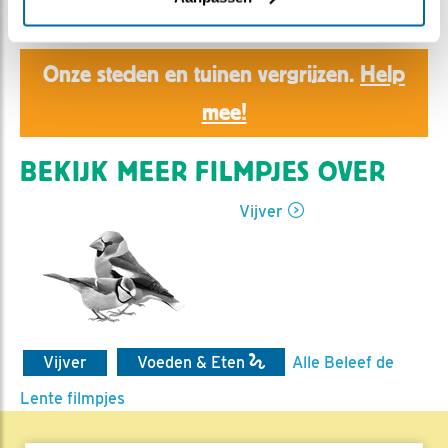
Ed Hoogkamer | Geplaatst op 20 juni 2019, 10:34 |
Vind ik leuk
|
Bewaar dit filmpje
|
1053x
Onze steden en tuinen vergrijzen.
Help
mee!
BEKIJK MEER FILMPJES OVER
Vijver
Vijver
Voeden & Eten
Alle Beleef de
Lente filmpjes