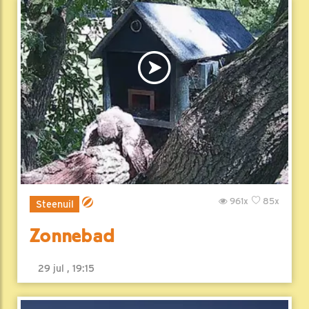
961x
85x
Steenuil
Zonnebad
29 jul , 19:15