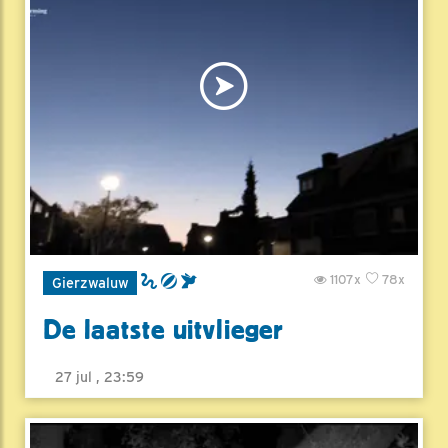
1107x
78x
Gierzwaluw
De laatste uitvlieger
27 jul , 23:59