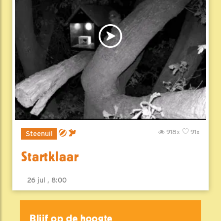
918x
91x
Steenuil
Startklaar
26 jul , 8:00
Blijf op de hoogte