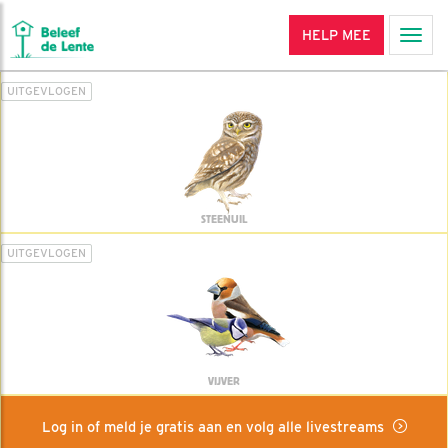
HELP MEE
Men
UITGEVLOGEN
STEENUIL
UITGEVLOGEN
VIJVER
Log in of meld je gratis aan en volg alle livestreams