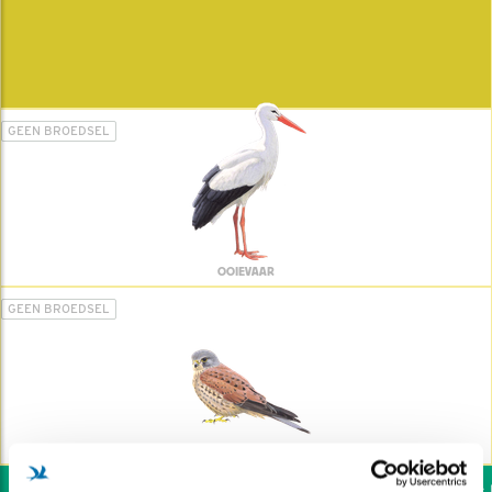
GEEN BROEDSEL
OOIEVAAR
GEEN BROEDSEL
TORENVALK
Wil jij ook de vogels he