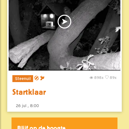
898x
89x
Steenuil
Startklaar
26 jul , 8:00
Blijf op de hoogte