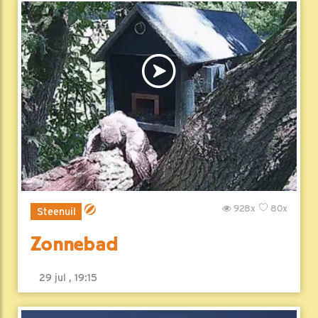
928x
80x
Steenuil
Zonnebad
29 jul , 19:15