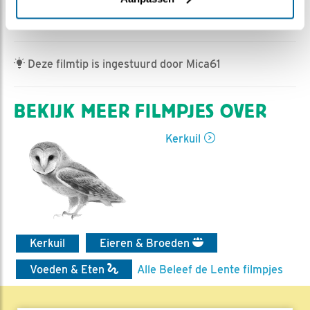
Ed Hoogkamer | Geplaatst op 13 mei 2022, 11:56 |
Vind ik leuk
|
Bewaar dit filmpje
|
459x
Deze filmtip is ingestuurd door Mica61
BEKIJK MEER FILMPJES OVER
Kerkuil
Kerkuil
Eieren & Broeden
Voeden & Eten
Alle Beleef de Lente filmpjes