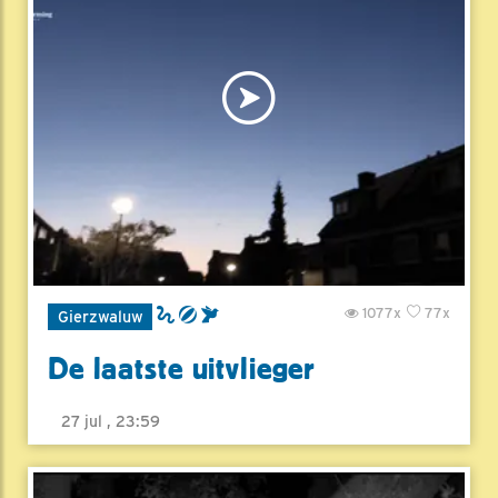
1077x
77x
Gierzwaluw
De laatste uitvlieger
27 jul , 23:59