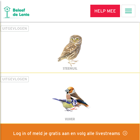
HELP MEE
Men
UITGEVLOGEN
STEENUIL
UITGEVLOGEN
VIJVER
Log in of meld je gratis aan en volg alle livestreams