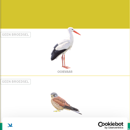
GEEN BROEDSEL
OOIEVAAR
GEEN BROEDSEL
TORENVALK
Wil jij ook de vogels he