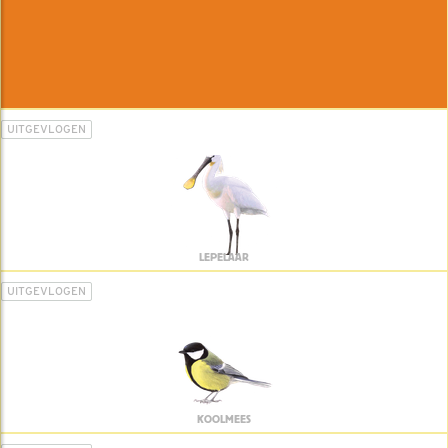
UITGEVLOGEN
LEPELAAR
UITGEVLOGEN
KOOLMEES