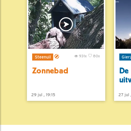
931x
80x
Steenuil
Gier
Zonnebad
De 
uit
29 jul , 19:15
27 jul