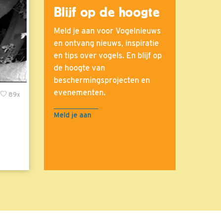
Blijf op de hoogte
Meld je aan voor Vogelnieuws
en ontvang nieuws, inspiratie
en tips over vogels. En blijf op
de hoogte van
beschermingsprojecten en
evenementen.
89x
Meld je aan