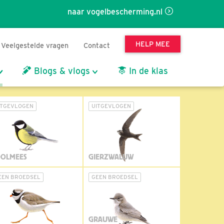
naar vogelbescherming.nl
HELP MEE
Veelgestelde vragen
Contact
Blogs & vlogs
In de klas
ITGEVLOGEN
UITGEVLOGEN
OLMEES
GIERZWALUW
EEN BROEDSEL
GEEN BROEDSEL
GRAUWE