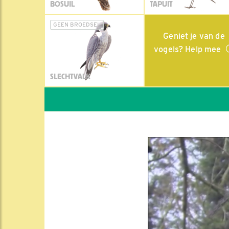
BOSUIL
TAPUIT
GEEN BROEDSEL
Geniet je van de
vogels? Help mee
SLECHTVALK