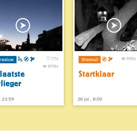
77x
900x
zwaluw
Steenuil
1078x
laatste
Startklaar
vlieger
 , 23:59
26 jul , 8:00