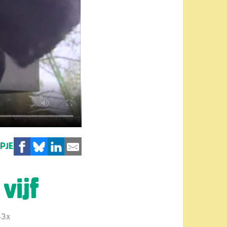
MPJE
vijf
83x