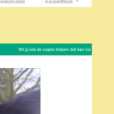
NTBEKPLEVIER
VLIEGENVANGER
Wil jij ook de vogels helpen: dat kan via de link!
*
Sei