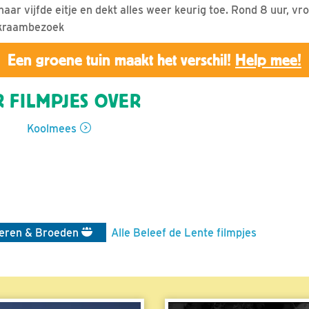
ar vijfde eitje en dekt alles weer keurig toe. Rond 8 uur, vro
 kraambezoek
Een groene tuin maakt het verschil!
Help mee!
 FILMPJES OVER
Koolmees
ieren & Broeden
Alle Beleef de Lente filmpjes