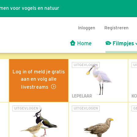
men voor vogels en natuur
Inloggen
Registreren
Home
Filmpjes
UITGEVLOGEN
U
Log in of meld je gratis
aan en volg alle
livestreams
LEPELAAR
KO
UITGEVLOGEN
UITGEVLOGEN
G