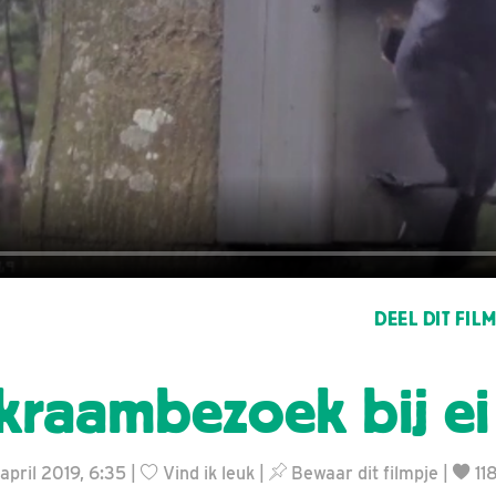
DEEL DIT FIL
kraambezoek bij ei 
 april 2019, 6:35 |
Vind ik leuk
|
Bewaar dit filmpje
|
11