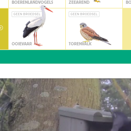
BOERENLANDVOGELS
ZEEAREND
BO
GEEN BROEDSEL
GEEN BROEDSEL
OOIEVAAR
TORENVALK