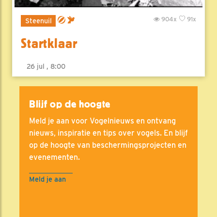
904x
91x
Steenuil
Startklaar
26 jul , 8:00
Blijf op de hoogte
Meld je aan voor Vogelnieuws en ontvang
nieuws, inspiratie en tips over vogels. En blijf
op de hoogte van beschermingsprojecten en
evenementen.
Meld je aan