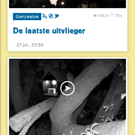
1083x
78x
Gierzwaluw
De laatste uitvlieger
27 jul , 23:59