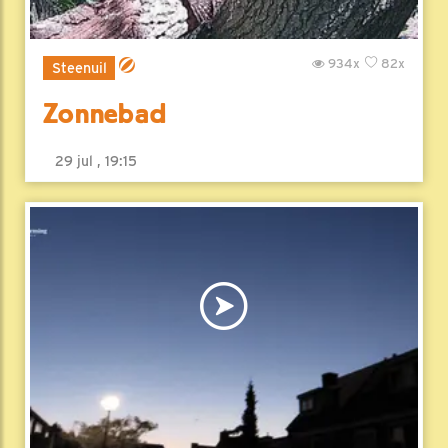
934x
82x
Steenuil
Zonnebad
29 jul , 19:15