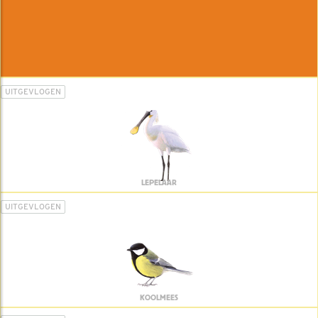
UITGEVLOGEN
LEPELAAR
UITGEVLOGEN
KOOLMEES