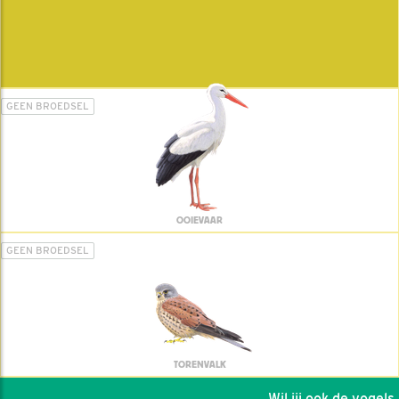
GEEN BROEDSEL
OOIEVAAR
GEEN BROEDSEL
TORENVALK
Wil jij ook de vogels h