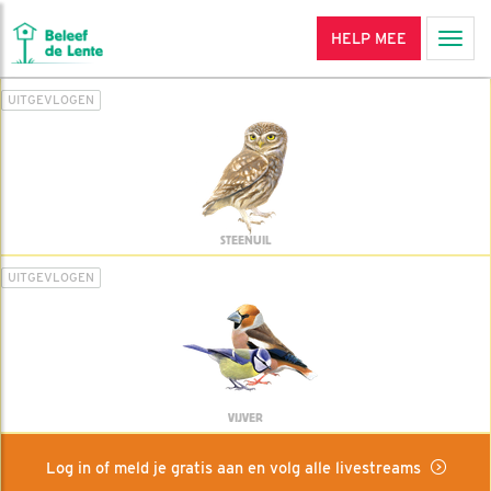
HELP MEE
Men
UITGEVLOGEN
STEENUIL
UITGEVLOGEN
VIJVER
Log in of meld je gratis aan en volg alle livestreams