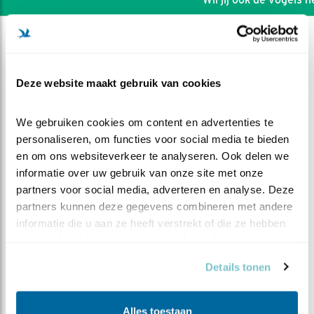
Deze website maakt gebruik van cookies
We gebruiken cookies om content en advertenties te 
personaliseren, om functies voor social media te bieden 
en om ons websiteverkeer te analyseren. Ook delen we 
informatie over uw gebruik van onze site met onze 
partners voor social media, adverteren en analyse. Deze 
partners kunnen deze gegevens combineren met andere 
informatie die u aan ze heeft verstrekt of die ze hebben 
DEEL DIT FILMPJE
verzameld op basis van uw gebruik van hun services.
Details tonen
Vos
Alles toestaan