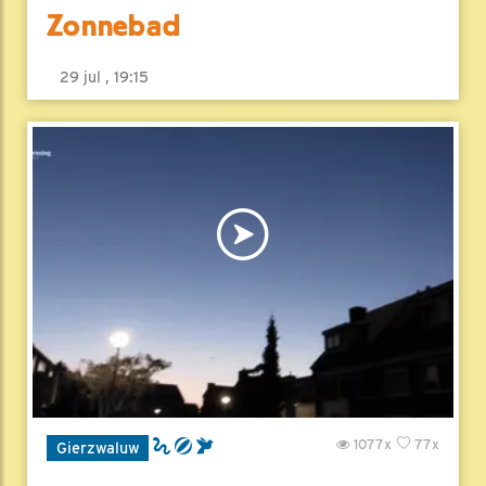
Zonnebad
29 jul , 19:15
1077x
77x
Gierzwaluw