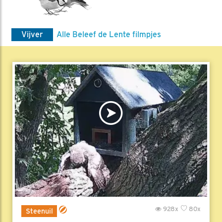
Vijver
Alle Beleef de Lente filmpjes
928x
80x
Steenuil