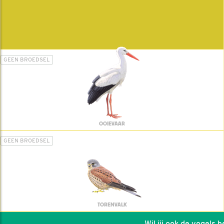
GEEN BROEDSEL
OOIEVAAR
GEEN BROEDSEL
TORENVALK
Wil jij ook de vogels hel