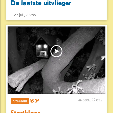
De laatste uitvlieger
27 jul , 23:59
898x
89x
Steenuil
Startklaar