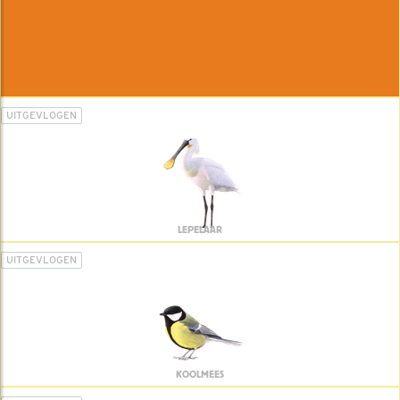
UITGEVLOGEN
LEPELAAR
UITGEVLOGEN
KOOLMEES