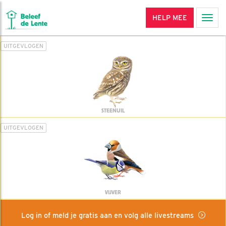
HELP MEE
Men
UITGEVLOGEN
STEENUIL
UITGEVLOGEN
VIJVER
Log in of meld je gratis aan en volg alle livestreams