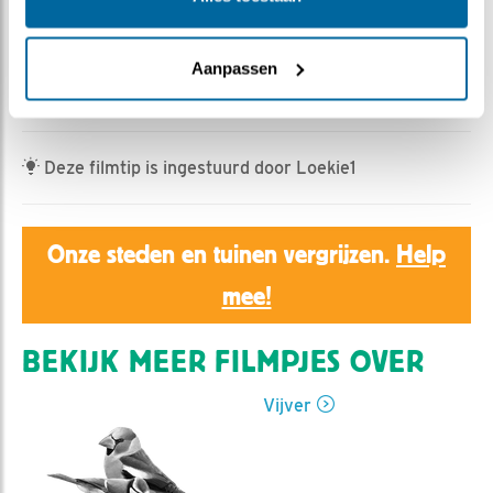
Ed Hoogkamer | Geplaatst op 25 april 2022, 10:52 |
Vind ik leuk
|
Bewaar dit filmpje
|
528x
Een vos zien we elk jaar wel weer bij de vijver, maar zo
Aanpassen
mooi in beeld als dit exemplaar zien we zelden.
Deze filmtip is ingestuurd door Loekie1
Onze steden en tuinen vergrijzen.
Help
mee!
BEKIJK MEER FILMPJES OVER
Vijver