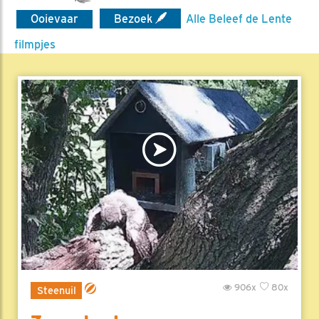
Ooievaar
Bezoek
Alle Beleef de Lente
filmpjes
906x
80x
Steenuil