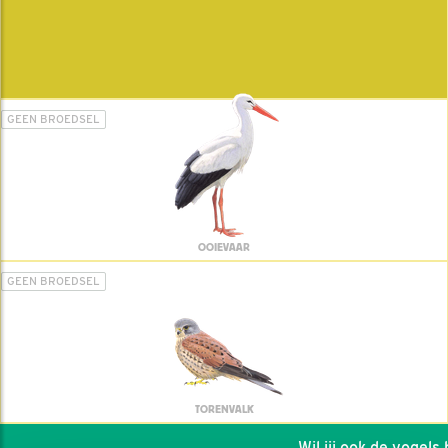
GEEN BROEDSEL
OOIEVAAR
GEEN BROEDSEL
TORENVALK
Wil jij ook de vogels he