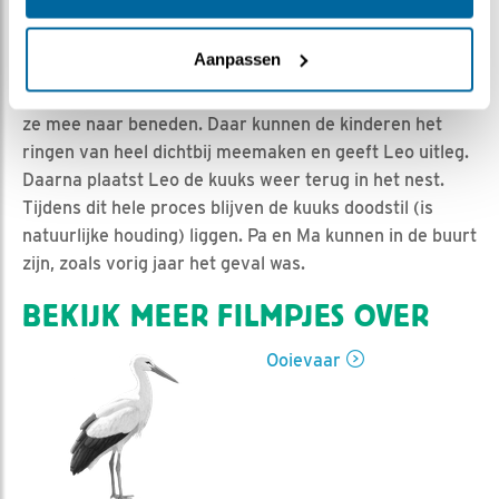
Jan-Willem BDL | Geplaatst op 27 mei 2019, 16:57 |
Vind ik leuk
|
Bewaar dit filmpje
|
1162x
Aanpassen
Komende woensdag 29 mei worden de kuuks geringd.
Leo haalt ze met de hoogwerker uit het nest, en neemt
ze mee naar beneden. Daar kunnen de kinderen het
ringen van heel dichtbij meemaken en geeft Leo uitleg.
Daarna plaatst Leo de kuuks weer terug in het nest.
Tijdens dit hele proces blijven de kuuks doodstil (is
natuurlijke houding) liggen. Pa en Ma kunnen in de buurt
zijn, zoals vorig jaar het geval was.
BEKIJK MEER FILMPJES OVER
Ooievaar