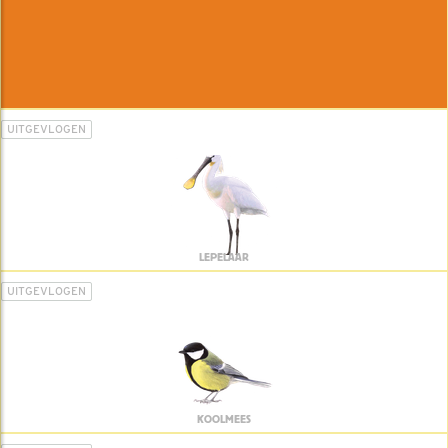
UITGEVLOGEN
LEPELAAR
UITGEVLOGEN
KOOLMEES