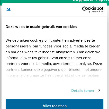
Deze website maakt gebruik van cookies
We gebruiken cookies om content en advertenties te 
personaliseren, om functies voor social media te bieden 
en om ons websiteverkeer te analyseren. Ook delen we 
informatie over uw gebruik van onze site met onze 
partners voor social media, adverteren en analyse. Deze 
partners kunnen deze gegevens combineren met andere 
informatie die u aan ze heeft verstrekt of die ze hebben 
verzameld op basis van uw gebruik van hun services.
DEEL DIT FILMPJE
Details tonen
Vooruitblik op het ringen
Alles toestaan