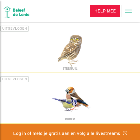
HELP MEE
Men
UITGEVLOGEN
STEENUIL
UITGEVLOGEN
VIJVER
Log in of meld je gratis aan en volg alle livestreams