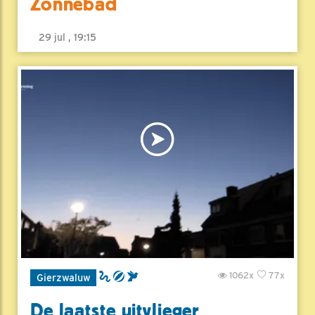
Zonnebad
29 jul , 19:15
1062x
77x
Gierzwaluw
De laatste uitvlieger