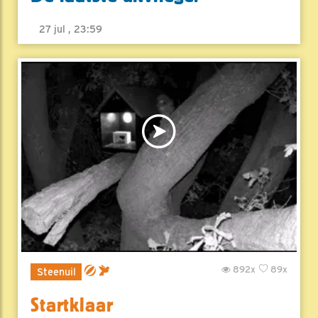
27 jul , 23:59
892x
89x
Steenuil
Startklaar