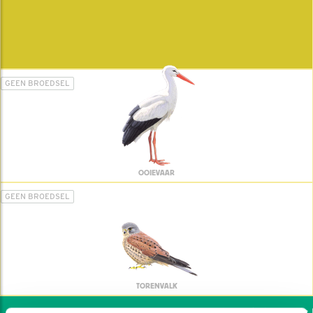
GEEN BROEDSEL
OOIEVAAR
GEEN BROEDSEL
TORENVALK
Wil jij ook de vogels he