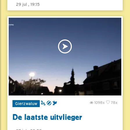
29 jul , 19:15
1098x
78x
Gierzwaluw
De laatste uitvlieger