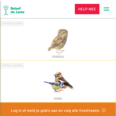
HELP MEE
Men
UITGEVLOGEN
STEENUIL
UITGEVLOGEN
VIJVER
Log in of meld je gratis aan en volg alle livestreams