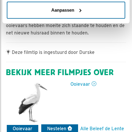
Jan-Willem BDL | Geplaatst op 24 april 2023, 14:34 |
Vind ik leuk
|
Bewaar dit filmpje
|
295x
Aanpassen
Er staat redelijk wat wind. Windkracht 5. Onze
ooievaars hebben moeite zich staande te houden en de
net nieuwe huisraad binnen te houden.
Deze filmtip is ingestuurd door Durske
BEKIJK MEER FILMPJES OVER
Ooievaar
Ooievaar
Nestelen
Alle Beleef de Lente