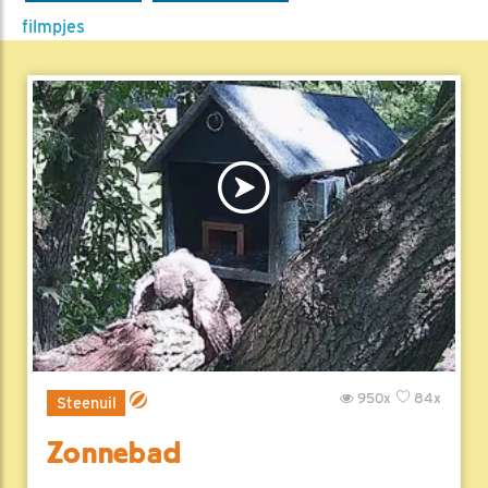
filmpjes
950x
84x
Steenuil
Zonnebad