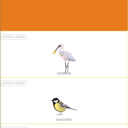
UITGEVLOGEN
LEPELAAR
UITGEVLOGEN
KOOLMEES