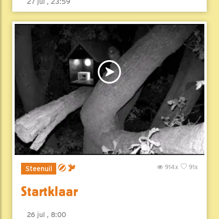
27 jul , 23:59
914x
91x
Steenuil
Startklaar
26 jul , 8:00