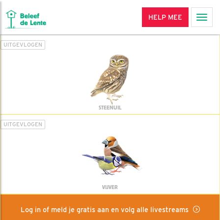
HELP MEE
Men
UITGEVLOGEN
STEENUIL
UITGEVLOGEN
VIJVER
Log in of meld je gratis aan en volg alle livestreams