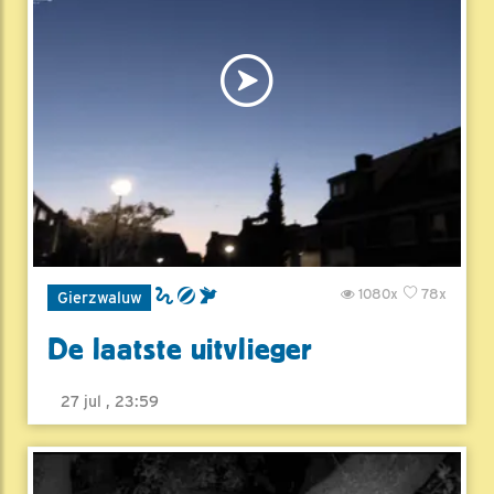
1080x
78x
Gierzwaluw
De laatste uitvlieger
27 jul , 23:59