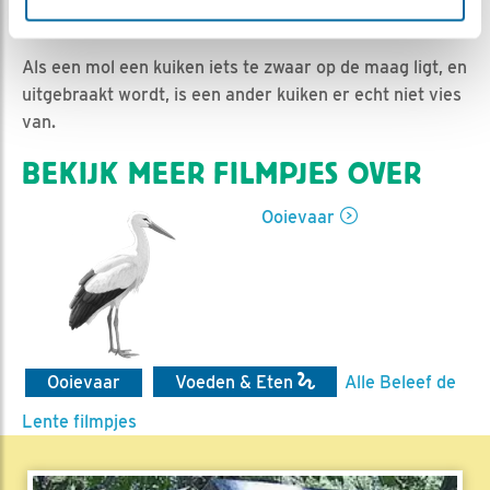
Jan-Willem BDL | Geplaatst op 12 juni 2020, 10:37 |
Vind ik leuk
|
Bewaar dit filmpje
|
890x
Als een mol een kuiken iets te zwaar op de maag ligt, en
uitgebraakt wordt, is een ander kuiken er echt niet vies
van.
BEKIJK MEER FILMPJES OVER
Ooievaar
Ooievaar
Voeden & Eten
Alle Beleef de
Lente filmpjes