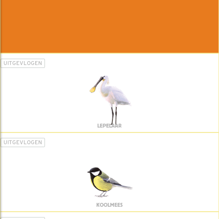
UITGEVLOGEN
LEPELAAR
UITGEVLOGEN
KOOLMEES