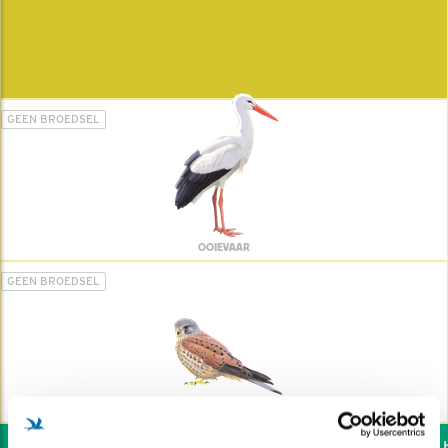
GEEN BROEDSEL
OOIEVAAR
GEEN BROEDSEL
TORENVALK
Wil jij ook de vogels h