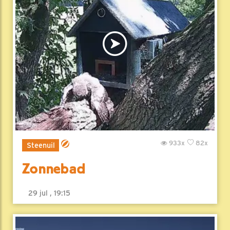
933x
82x
Steenuil
Zonnebad
29 jul , 19:15