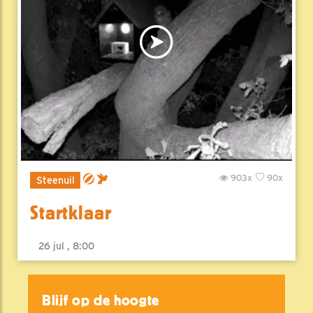
903x
90x
Steenuil
Startklaar
26 jul , 8:00
Blijf op de hoogte