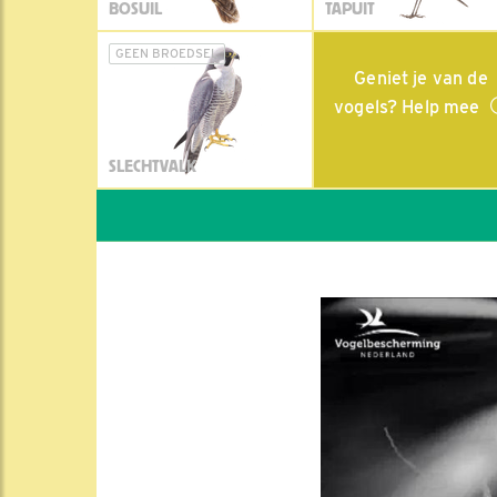
BOSUIL
TAPUIT
GEEN BROEDSEL
Geniet je van de
vogels? Help mee
SLECHTVALK