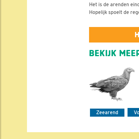
Het is de arenden ein
Hopelijk spoelt de re
H
BEKIJK MEER
Zeearend
V