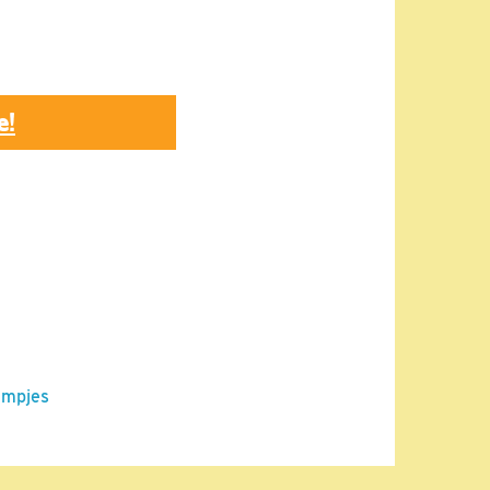
e!
ilmpjes