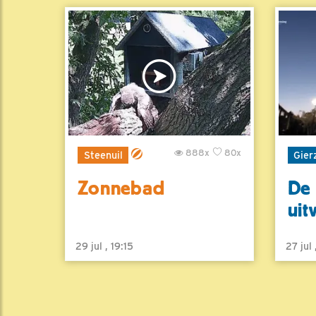
888x
80x
Steenuil
Gier
Zonnebad
De 
uit
29 jul , 19:15
27 jul