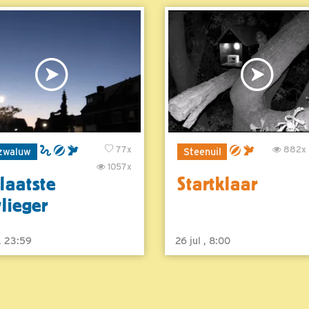
77x
882x
zwaluw
Steenuil
1057x
laatste
Startklaar
vlieger
 , 23:59
26 jul , 8:00