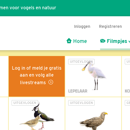
men voor vogels en natuur
Inloggen
Registreren
Home
Filmpjes
UITGEVLOGEN
U
Log in of meld je gratis
aan en volg alle
livestreams
LEPELAAR
KO
UITGEVLOGEN
UITGEVLOGEN
G