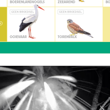
BOERENLANDVOGELS
ZEEAREND
BO
GEEN BROEDSEL
GEEN BROEDSEL
OOIEVAAR
TORENVALK