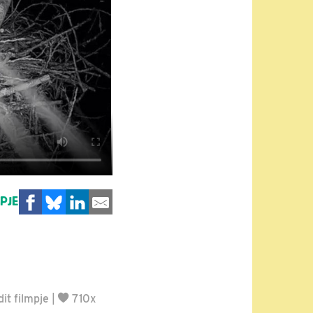
MPJE
it filmpje
|
710x