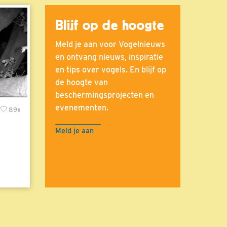
Blijf op de hoogte
Meld je aan voor Vogelnieuws
en ontvang nieuws, inspiratie
en tips over vogels. En blijf op
de hoogte van
beschermingsprojecten en
evenementen.
89x
Meld je aan