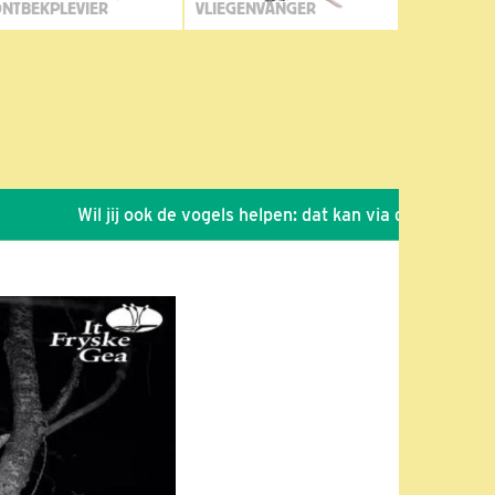
NTBEKPLEVIER
VLIEGENVANGER
Wil jij ook de vogels helpen: dat kan via de link!
*
Sei