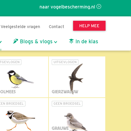
naar vogelbescherming.nl
HELP MEE
Veelgestelde vragen
Contact
Blogs & vlogs
In de klas
ITGEVLOGEN
UITGEVLOGEN
OLMEES
GIERZWALUW
EEN BROEDSEL
GEEN BROEDSEL
GRAUWE