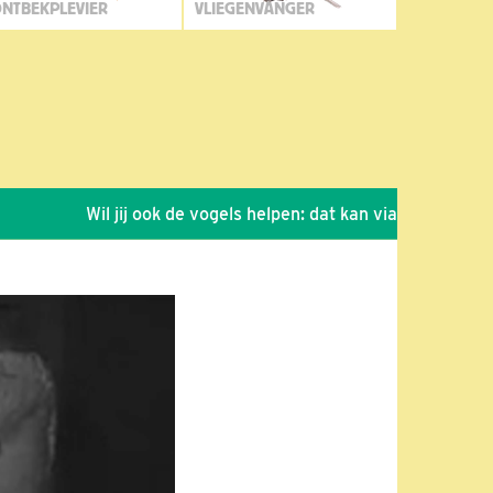
NTBEKPLEVIER
VLIEGENVANGER
Wil jij ook de vogels helpen: dat kan via de link!
*
S