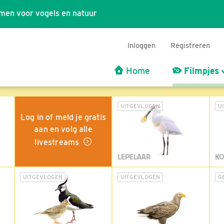
men voor vogels en natuur
Inloggen
Registreren
Home
Filmpjes
UITGEVLOGEN
U
Log in of meld je gratis
aan en volg alle
livestreams
LEPELAAR
KO
UITGEVLOGEN
UITGEVLOGEN
G