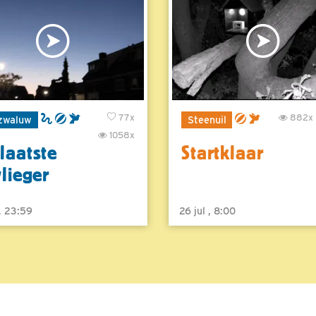
77x
882x
zwaluw
Steenuil
1058x
laatste
Startklaar
vlieger
 , 23:59
26 jul , 8:00