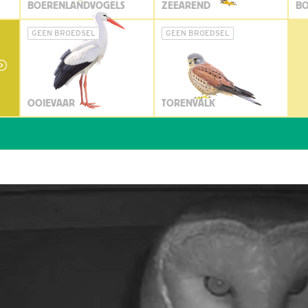
BOERENLANDVOGELS
ZEEAREND
BO
GEEN BROEDSEL
GEEN BROEDSEL
OOIEVAAR
TORENVALK