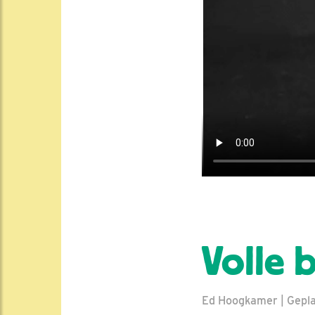
Volle 
Ed Hoogkamer | Geplaa