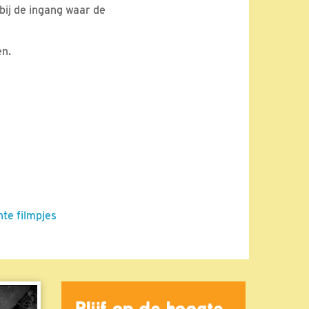
 bij de ingang waar de
en.
nte filmpjes
Blijf op de hoogte