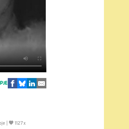
MPJE
pje
|
1127x