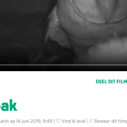
DEEL DIT FIL
bak
tst op 14 juni 2019, 9:49 |
Vind ik leuk
|
Bewaar dit film