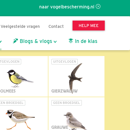
naar vogelbescherming.nl
HELP MEE
Veelgestelde vragen
Contact
Blogs & vlogs
In de klas
ITGEVLOGEN
UITGEVLOGEN
OLMEES
GIERZWALUW
EEN BROEDSEL
GEEN BROEDSEL
GRAUWE