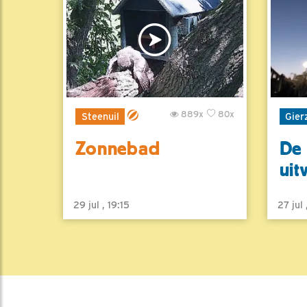
889x
80x
Steenuil
Gier
Zonnebad
De 
uit
29 jul , 19:15
27 jul