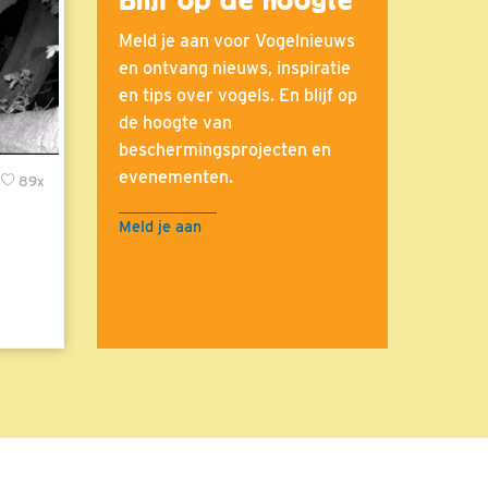
Meld je aan voor Vogelnieuws
en ontvang nieuws, inspiratie
en tips over vogels. En blijf op
de hoogte van
beschermingsprojecten en
evenementen.
89x
Meld je aan