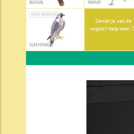
BOSUIL
TAPUIT
GEEN BROEDSEL
Geniet je van de
vogels? Help mee
SLECHTVALK