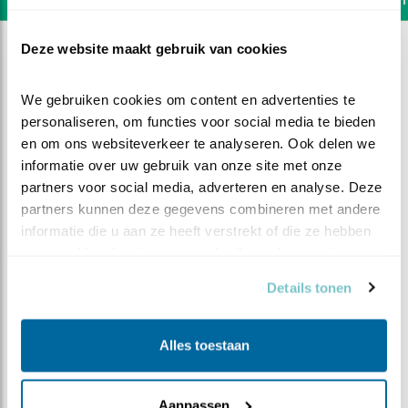
Deze website maakt gebruik van cookies
We gebruiken cookies om content en advertenties te 
personaliseren, om functies voor social media te bieden 
en om ons websiteverkeer te analyseren. Ook delen we 
informatie over uw gebruik van onze site met onze 
partners voor social media, adverteren en analyse. Deze 
partners kunnen deze gegevens combineren met andere 
informatie die u aan ze heeft verstrekt of die ze hebben 
verzameld op basis van uw gebruik van hun services.
Details tonen
DEEL DIT FILMPJE
Alles toestaan
Vogels en zo
Aanpassen