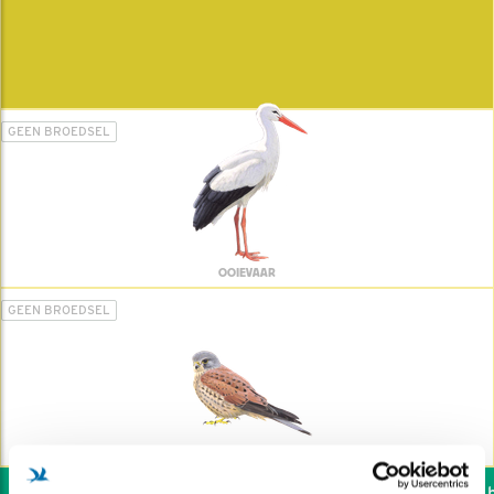
GEEN BROEDSEL
OOIEVAAR
GEEN BROEDSEL
TORENVALK
Wil jij ook de vogels he