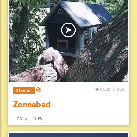
868x
80x
Steenuil
Zonnebad
29 jul , 19:15