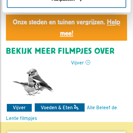
Ed Hoogkamer | Geplaatst op 25 mei 2019, 10:44 |
Vind ik leuk
|
Bewaar dit filmpje
|
1248x
Onze steden en tuinen vergrijzen.
Help
mee!
BEKIJK MEER FILMPJES OVER
Vijver
Vijver
Voeden & Eten
Alle Beleef de
Lente filmpjes