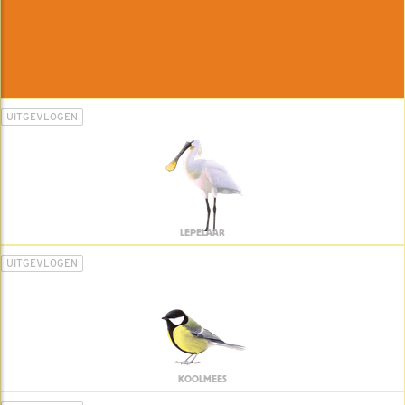
UITGEVLOGEN
LEPELAAR
UITGEVLOGEN
KOOLMEES