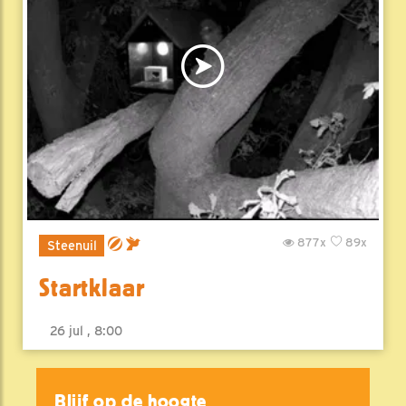
877x
89x
Steenuil
Startklaar
26 jul , 8:00
Blijf op de hoogte