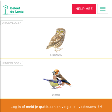
HELP MEE
Men
UITGEVLOGEN
STEENUIL
UITGEVLOGEN
VIJVER
Log in of meld je gratis aan en volg alle livestreams