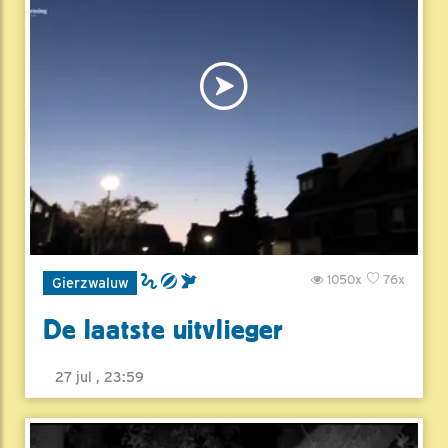
1050x
76x
Gierzwaluw
De laatste uitvlieger
27 jul , 23:59