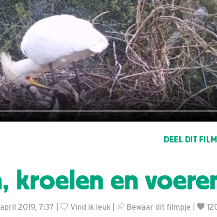
DEEL DIT FIL
, kroelen en voere
april 2019, 7:37 |
Vind ik leuk
|
Bewaar dit filmpje
|
12