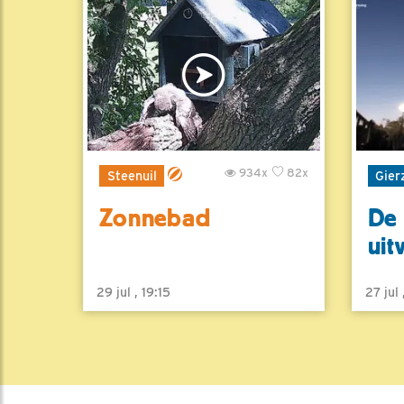
934x
82x
Steenuil
Gier
Zonnebad
De 
uit
29 jul , 19:15
27 jul