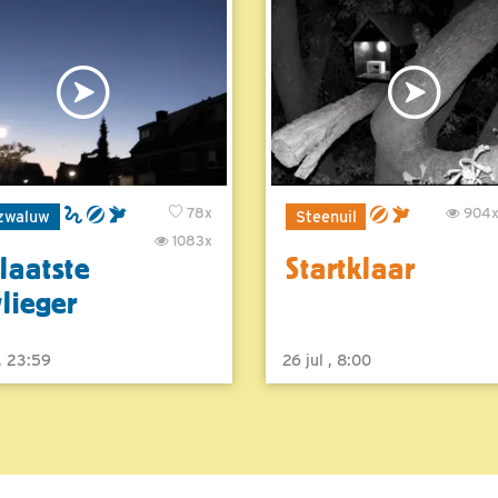
78x
904
zwaluw
Steenuil
1083x
laatste
Startklaar
vlieger
 , 23:59
26 jul , 8:00