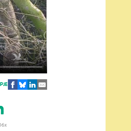
MPJE
n
06x