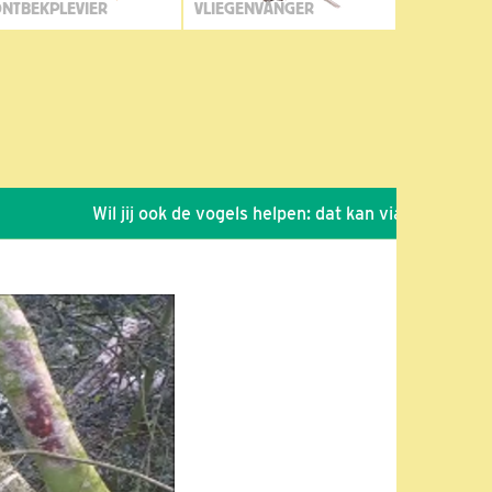
NTBEKPLEVIER
VLIEGENVANGER
Wil jij ook de vogels helpen: dat kan via de link!
*
S