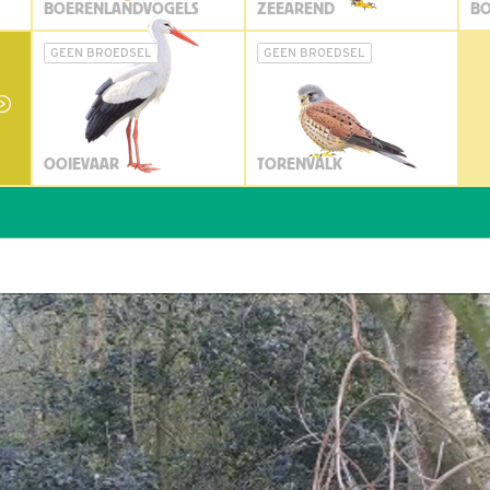
BOERENLANDVOGELS
ZEEAREND
BO
GEEN BROEDSEL
GEEN BROEDSEL
OOIEVAAR
TORENVALK