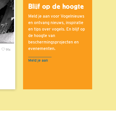
Blijf op de hoogte
Meld je aan voor Vogelnieuws
en ontvang nieuws, inspiratie
en tips over vogels. En blijf op
de hoogte van
beschermingsprojecten en
evenementen.
x
91x
Meld je aan