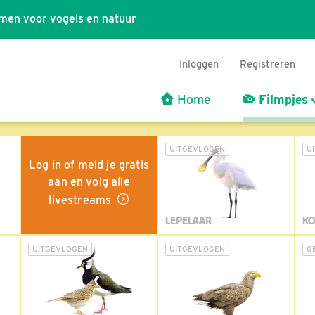
men voor vogels en natuur
Inloggen
Registreren
Home
Filmpjes
UITGEVLOGEN
U
Log in of meld je gratis
aan en volg alle
livestreams
LEPELAAR
KO
UITGEVLOGEN
UITGEVLOGEN
G