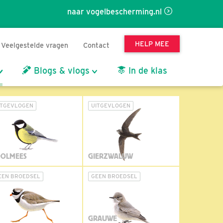
naar vogelbescherming.nl
HELP MEE
Veelgestelde vragen
Contact
Blogs & vlogs
In de klas
ITGEVLOGEN
UITGEVLOGEN
OLMEES
GIERZWALUW
EEN BROEDSEL
GEEN BROEDSEL
GRAUWE