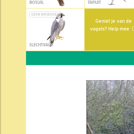
BOSUIL
TAPUIT
GEEN BROEDSEL
Geniet je van de
vogels? Help mee
SLECHTVALK