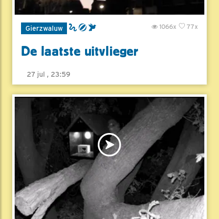
1066x
77x
Gierzwaluw
De laatste uitvlieger
27 jul , 23:59