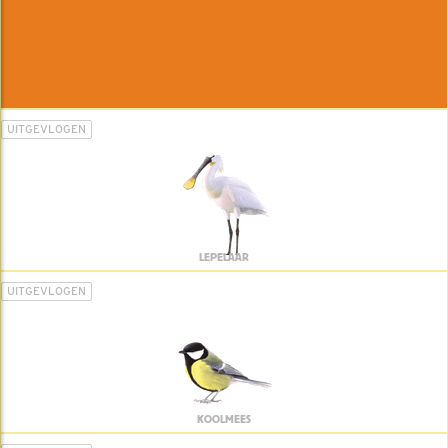
UITGEVLOGEN
LEPELAAR
UITGEVLOGEN
KOOLMEES