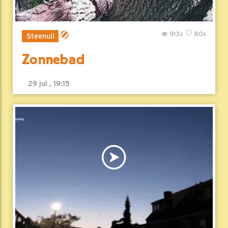
913x
80x
Steenuil
Zonnebad
29 jul , 19:15