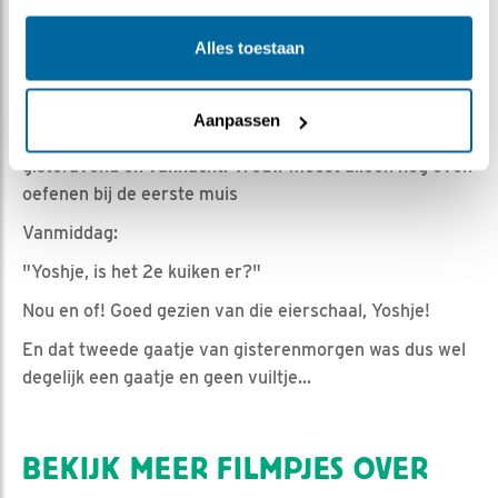
Nella | Geplaatst op 29 augustus 2019, 14:03 |
Vind ik
Alles toestaan
leuk
|
Bewaar dit filmpje
|
1102x
Er was totaal geen voorraad gisteren, maar man
Aanpassen
maakte dat goed door 6 muizen binnen te brengen
gisteravond en vannacht. Vrouw moest alleen nog even
oefenen bij de eerste muis
Vanmiddag:
"Yoshje, is het 2e kuiken er?"
Nou en of! Goed gezien van die eierschaal, Yoshje!
En dat tweede gaatje van gisterenmorgen was dus wel
degelijk een gaatje en geen vuiltje...
BEKIJK MEER FILMPJES OVER