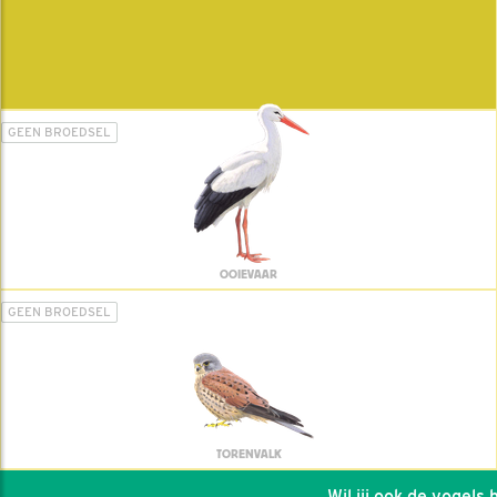
GEEN BROEDSEL
OOIEVAAR
GEEN BROEDSEL
TORENVALK
Wil jij ook de vogels he