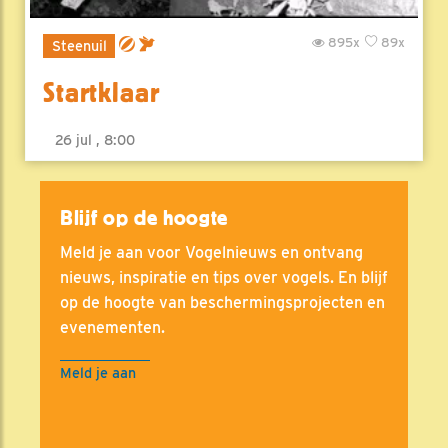
895x
89x
Steenuil
Startklaar
26 jul , 8:00
Blijf op de hoogte
Meld je aan voor Vogelnieuws en ontvang
nieuws, inspiratie en tips over vogels. En blijf
op de hoogte van beschermingsprojecten en
evenementen.
Meld je aan