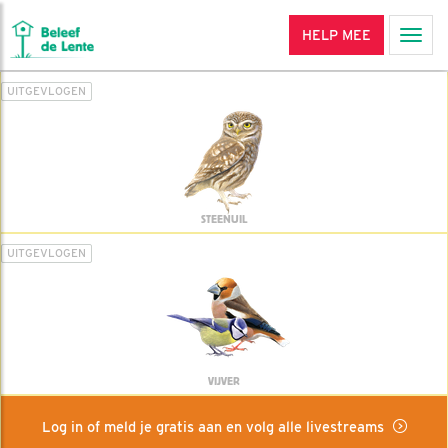
HELP MEE
Men
UITGEVLOGEN
STEENUIL
UITGEVLOGEN
VIJVER
Log in of meld je gratis aan en volg alle livestreams