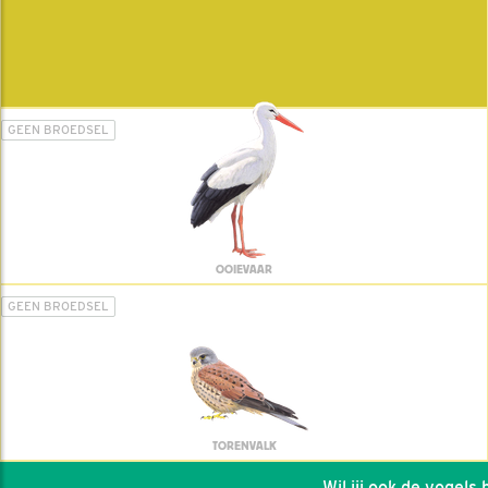
GEEN BROEDSEL
OOIEVAAR
GEEN BROEDSEL
TORENVALK
Wil jij ook de vogels he