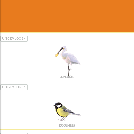
UITGEVLOGEN
LEPELAAR
UITGEVLOGEN
KOOLMEES