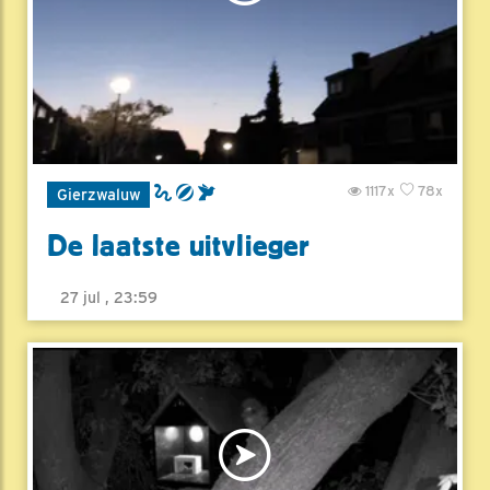
1117x
78x
Gierzwaluw
De laatste uitvlieger
27 jul , 23:59