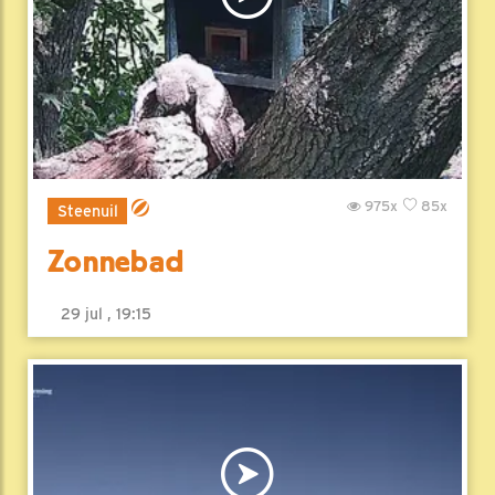
975x
85x
Steenuil
Zonnebad
29 jul , 19:15