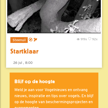
919x
92x
Steenuil
Startklaar
26 jul , 8:00
Blijf op de hoogte
Meld je aan voor Vogelnieuws en ontvang
nieuws, inspiratie en tips over vogels. En blijf
op de hoogte van beschermingsprojecten en
evenementen.