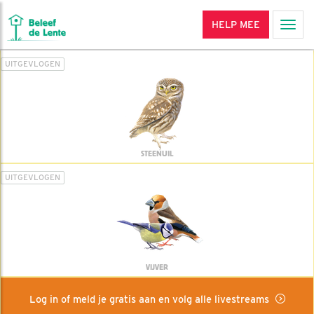
HELP MEE
Men
UITGEVLOGEN
STEENUIL
UITGEVLOGEN
VIJVER
Log in of meld je gratis aan en volg alle livestreams