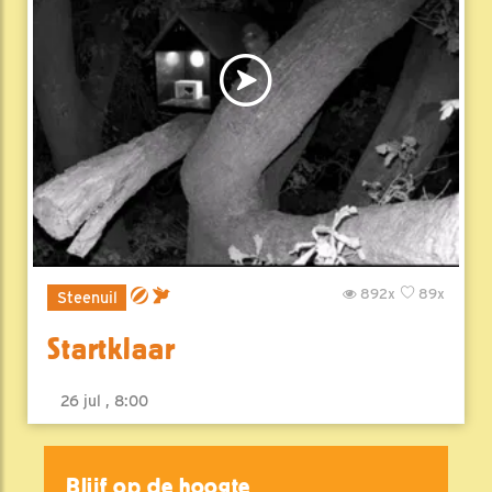
892x
89x
Steenuil
Startklaar
26 jul , 8:00
Blijf op de hoogte