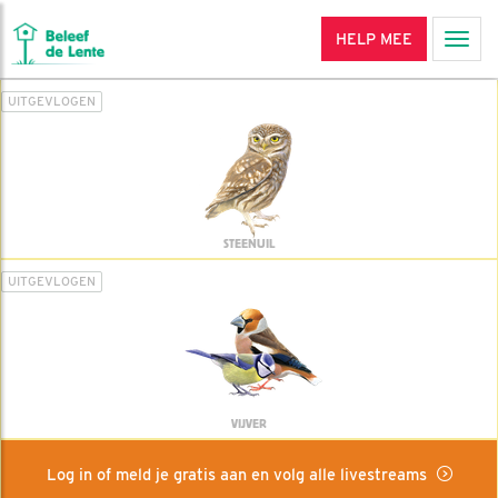
HELP MEE
Men
UITGEVLOGEN
STEENUIL
UITGEVLOGEN
VIJVER
Log in of meld je gratis aan en volg alle livestreams