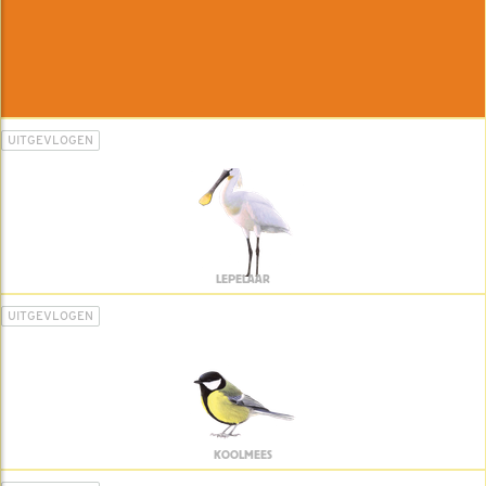
UITGEVLOGEN
LEPELAAR
UITGEVLOGEN
KOOLMEES