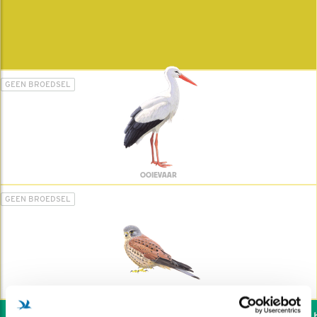
GEEN BROEDSEL
OOIEVAAR
GEEN BROEDSEL
TORENVALK
Wil jij ook de vogels he