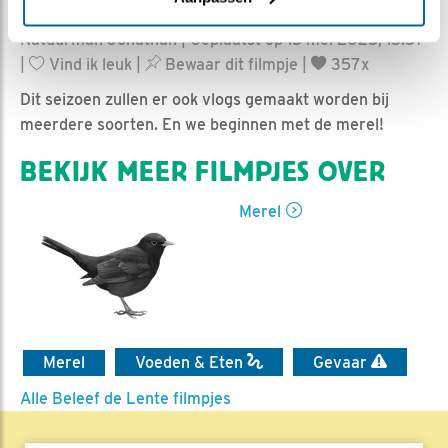
Natuurman Jonathan | Geplaatst op 15 mei 2025, 15:57
|
Vind ik leuk
|
Bewaar dit filmpje
|
357x
Dit seizoen zullen er ook vlogs gemaakt worden bij
meerdere soorten. En we beginnen met de merel!
BEKIJK MEER FILMPJES OVER
Merel
Merel
Voeden & Eten
Gevaar
Alle Beleef de Lente filmpjes