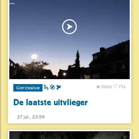
1062x
77x
Gierzwaluw
De laatste uitvlieger
27 jul , 23:59