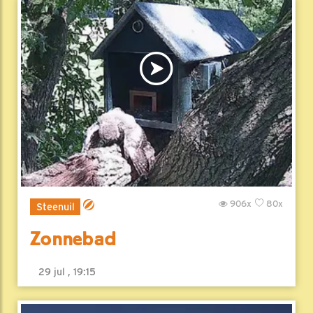
906x
80x
Steenuil
Zonnebad
29 jul , 19:15