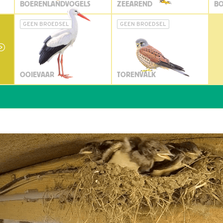
BOERENLANDVOGELS
ZEEAREND
BO
GEEN BROEDSEL
GEEN BROEDSEL
OOIEVAAR
TORENVALK