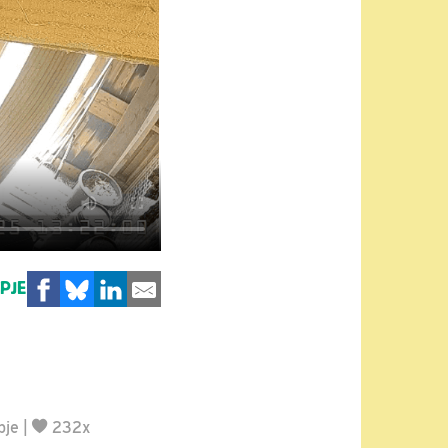
MPJE
pje
|
232x