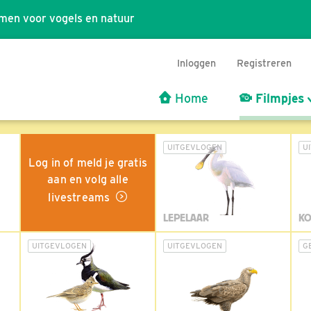
men voor vogels en natuur
Inloggen
Registreren
Home
Filmpjes
UITGEVLOGEN
U
Log in of meld je gratis
aan en volg alle
livestreams
LEPELAAR
KO
UITGEVLOGEN
UITGEVLOGEN
G