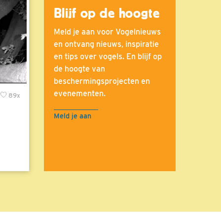
Blijf op de hoogte
Meld je aan voor Vogelnieuws
en ontvang nieuws, inspiratie
en tips over vogels. En blijf op
de hoogte van
beschermingsprojecten en
evenementen.
89x
Meld je aan