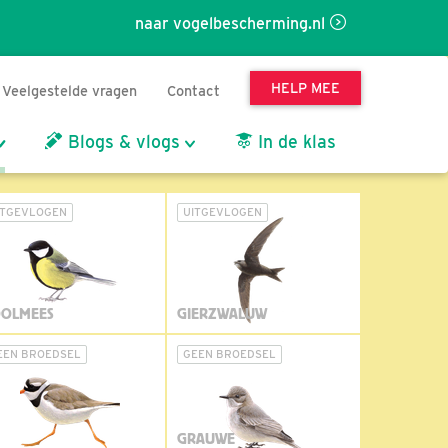
naar vogelbescherming.nl
HELP MEE
Veelgestelde vragen
Contact
Blogs & vlogs
In de klas
ITGEVLOGEN
UITGEVLOGEN
OLMEES
GIERZWALUW
EEN BROEDSEL
GEEN BROEDSEL
GRAUWE