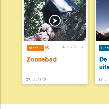
913x
80x
Steenuil
Gier
Zonnebad
De 
uit
29 jul , 19:15
27 jul