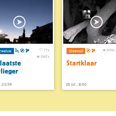
77x
895x
zwaluw
Steenuil
1067x
laatste
Startklaar
vlieger
 , 23:59
26 jul , 8:00