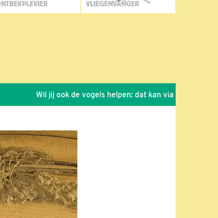
NTBEKPLEVIER
VLIEGENVANGER
Wil jij ook de vogels helpen: dat kan via de link!
*
Sei