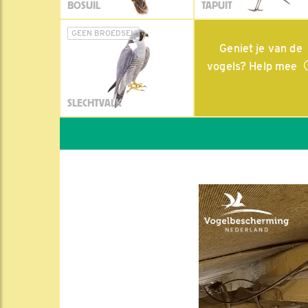
BOSUIL
TAPUIT
GEEN BROEDSEL
Geniet je van de
vogels? Help mee
SLECHTVALK