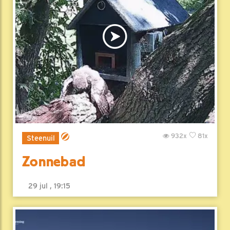
932x
81x
Steenuil
Zonnebad
29 jul , 19:15