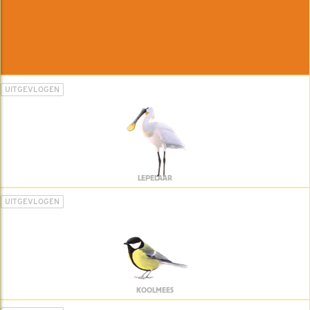
UITGEVLOGEN
LEPELAAR
UITGEVLOGEN
KOOLMEES