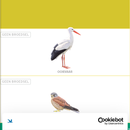
GEEN BROEDSEL
OOIEVAAR
GEEN BROEDSEL
TORENVALK
Wil jij ook de vogels he