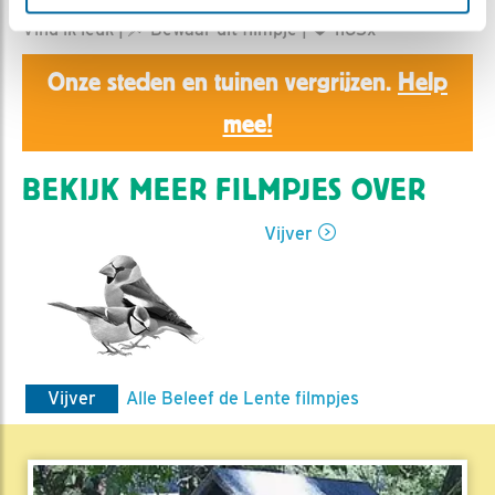
Ed Hoogkamer | Geplaatst op 14 april 2021, 10:28 |
Vind ik leuk
|
Bewaar dit filmpje
|
1165x
Onze steden en tuinen vergrijzen.
Help
mee!
BEKIJK MEER FILMPJES OVER
Vijver
Vijver
Alle Beleef de Lente filmpjes