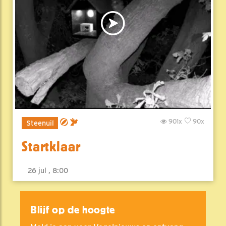
901x
90x
Steenuil
Startklaar
26 jul , 8:00
Blijf op de hoogte