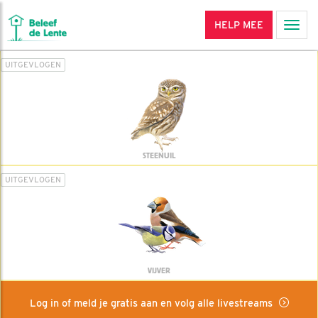
HELP MEE
Men
UITGEVLOGEN
STEENUIL
UITGEVLOGEN
VIJVER
Log in of meld je gratis aan en volg alle livestreams