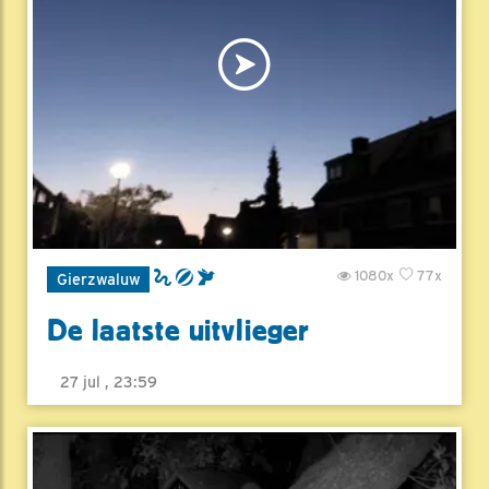
1080x
77x
Gierzwaluw
De laatste uitvlieger
27 jul , 23:59