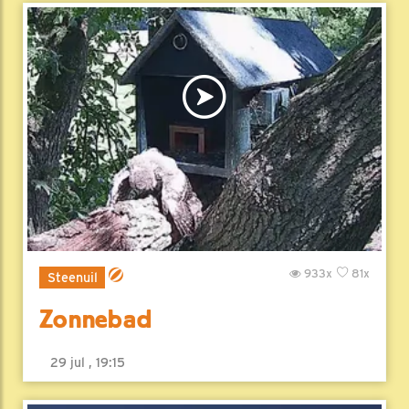
933x
81x
Steenuil
Zonnebad
29 jul , 19:15