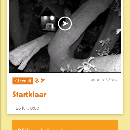
902x
90x
Steenuil
Startklaar
26 jul , 8:00