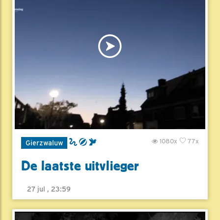
1080x
77x
Gierzwaluw
De laatste uitvlieger
27 jul , 23:59