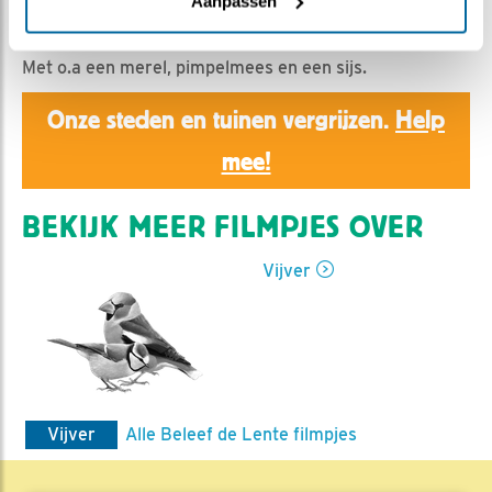
Ed Hoogkamer | Geplaatst op 8 maart 2020, 12:29 |
Aanpassen
Vind ik leuk
|
Bewaar dit filmpje
|
944x
Met o.a een merel, pimpelmees en een sijs.
Onze steden en tuinen vergrijzen.
Help
mee!
BEKIJK MEER FILMPJES OVER
Vijver
Vijver
Alle Beleef de Lente filmpjes