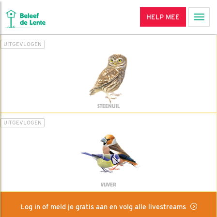
HELP MEE
Men
UITGEVLOGEN
STEENUIL
UITGEVLOGEN
VIJVER
Log in of meld je gratis aan en volg alle livestreams