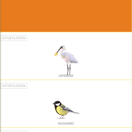
UITGEVLOGEN
LEPELAAR
UITGEVLOGEN
KOOLMEES