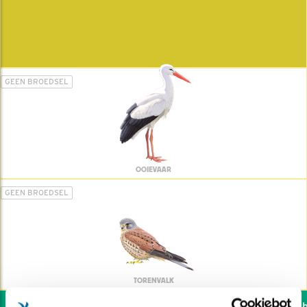
GEEN BROEDSEL
OOIEVAAR
GEEN BROEDSEL
TORENVALK
Wil jij ook de vogels he