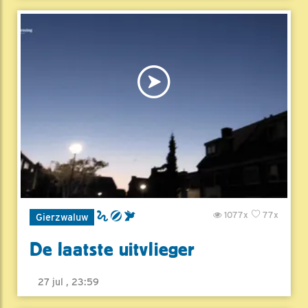
1077x
77x
Gierzwaluw
De laatste uitvlieger
27 jul , 23:59