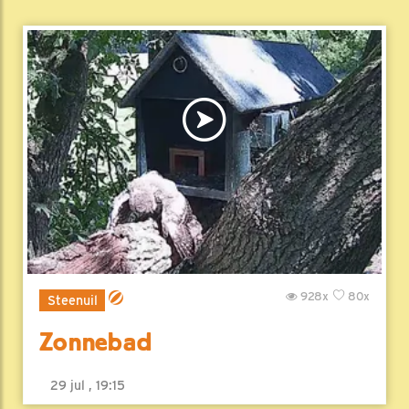
928x
80x
Steenuil
Zonnebad
29 jul , 19:15