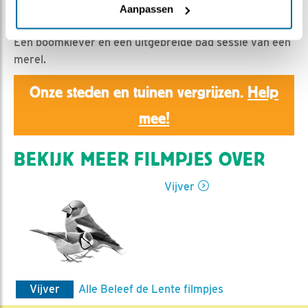
Ed Hoogkamer | Geplaatst op 5 maart 2020, 15:40 |
Aanpassen
Vind ik leuk
|
Bewaar dit filmpje
|
952x
Een boomklever en een uitgebreide bad sessie van een
merel.
Onze steden en tuinen vergrijzen.
Help
mee!
BEKIJK MEER FILMPJES OVER
Vijver
Vijver
Alle Beleef de Lente filmpjes