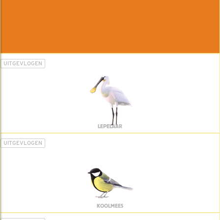
UITGEVLOGEN
LEPELAAR
UITGEVLOGEN
KOOLMEES