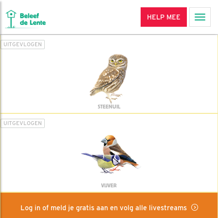
HELP MEE
Men
UITGEVLOGEN
STEENUIL
UITGEVLOGEN
VIJVER
Log in of meld je gratis aan en volg alle livestreams