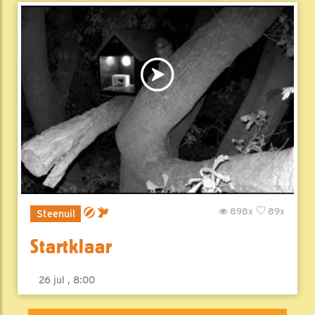
898x
89x
Steenuil
Startklaar
26 jul , 8:00