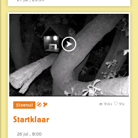
914x
91x
Steenuil
Startklaar
26 jul , 8:00