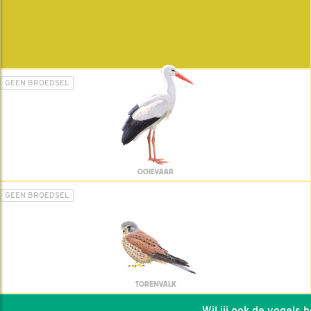
GEEN BROEDSEL
OOIEVAAR
GEEN BROEDSEL
TORENVALK
Wil jij ook de vogels hel