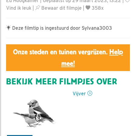
Ed Hoogkamer | Geplaatst op 29 maart 2023, 13:22 |
Vind ik leuk
|
Bewaar dit filmpje
|
358x
Deze filmtip is ingestuurd door Sylvana3003
Onze steden en tuinen vergrijzen.
Help
mee!
BEKIJK MEER FILMPJES OVER
Vijver