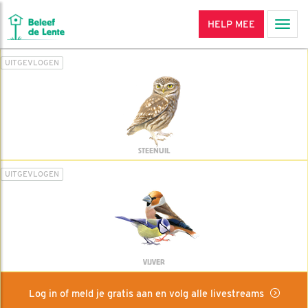
HELP MEE
Men
UITGEVLOGEN
STEENUIL
UITGEVLOGEN
VIJVER
Log in of meld je gratis aan en volg alle livestreams