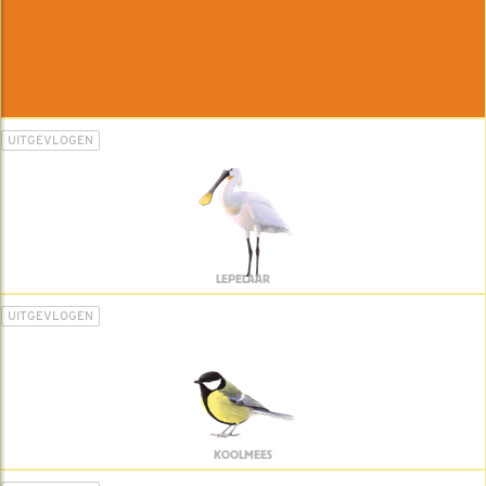
UITGEVLOGEN
LEPELAAR
UITGEVLOGEN
KOOLMEES