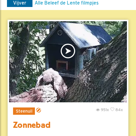
Vijver
Alle Beleef de Lente filmpjes
951x
84x
Steenuil
Zonnebad