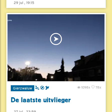
29 jul , 19:15
1098x
78x
Gierzwaluw
De laatste uitvlieger
27 jul , 23:59