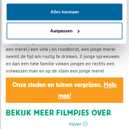
Ed Hoogkamer | Geplaatst op 18 juli 2023, 13:11 |
Vind
ik leuk
|
Bewaar dit filmpje
|
342x
Alles toestaan
Na een korte pauze Weerden overzicht met veel jonge
vogels
Aanpassen
Een vink j en merel v, een pimpelmees j met minder lef,
vink j, merel j, merel m met begin van rui, op de stam
een merel j een vink j en roodborst, een jonge merel
neemt de tijd om rustig te drinken, 2 jonge spreeuwen
en dan een hele familie vinken jongen en rechts een
volwassen man en op de stam een jonge merel
Onze steden en tuinen vergrijzen.
Help
mee!
BEKIJK MEER FILMPJES OVER
Vijver