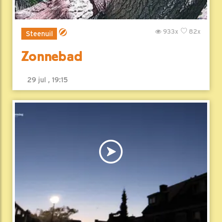
933x
82x
Steenuil
Zonnebad
29 jul , 19:15