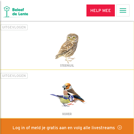
HELP MEE
Men
UITGEVLOGEN
STEENUIL
UITGEVLOGEN
VIJVER
Log in of meld je gratis aan en volg alle livestreams