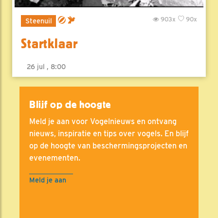
903x
90x
Steenuil
Startklaar
26 jul , 8:00
Blijf op de hoogte
Meld je aan voor Vogelnieuws en ontvang
nieuws, inspiratie en tips over vogels. En blijf
op de hoogte van beschermingsprojecten en
evenementen.
Meld je aan