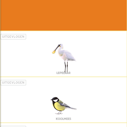
UITGEVLOGEN
LEPELAAR
UITGEVLOGEN
KOOLMEES