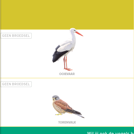
GEEN BROEDSEL
OOIEVAAR
GEEN BROEDSEL
TORENVALK
Wil jij ook de vogels hel