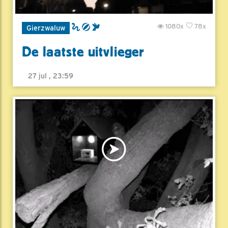
1080x
78x
Gierzwaluw
De laatste uitvlieger
27 jul , 23:59