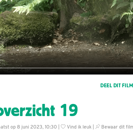
DEEL DIT FIL
overzicht 19
tst op 8 juni 2023, 10:30 |
Vind ik leuk
|
Bewaar dit fil