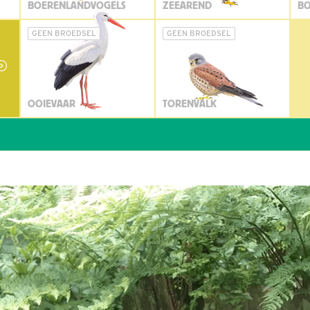
BOERENLANDVOGELS
ZEEAREND
BO
GEEN BROEDSEL
GEEN BROEDSEL
OOIEVAAR
TORENVALK