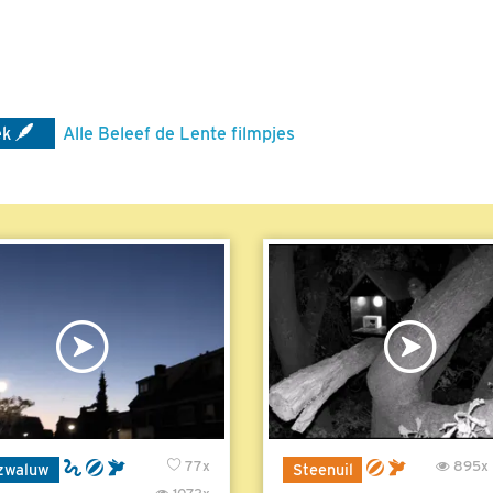
ek
Alle Beleef de Lente filmpjes
77x
895x
zwaluw
Steenuil