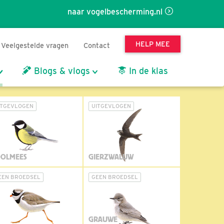
naar vogelbescherming.nl
HELP MEE
Veelgestelde vragen
Contact
Blogs & vlogs
In de klas
ITGEVLOGEN
UITGEVLOGEN
OLMEES
GIERZWALUW
EEN BROEDSEL
GEEN BROEDSEL
GRAUWE