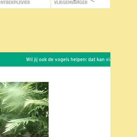
NTBEKPLEVIER
VLIEGENVANGER
Wil jij ook de vogels helpen: dat kan via de link!
*
Se