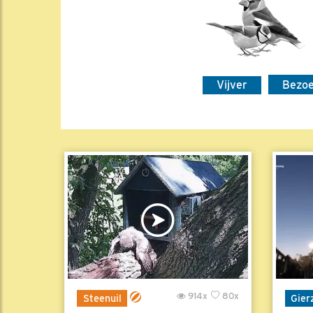
Vijver
Bezo
914x
80x
Steenuil
Gier