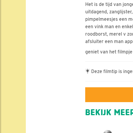
Het is de tijd van jo
uitdagend, zanglijster
pimpelmeesjes een mo
een vink man en enkel
roodborst, merel v zo
afsluiter een man app
geniet van het filmpje 
Deze filmtip is ing
BEKIJK MEER