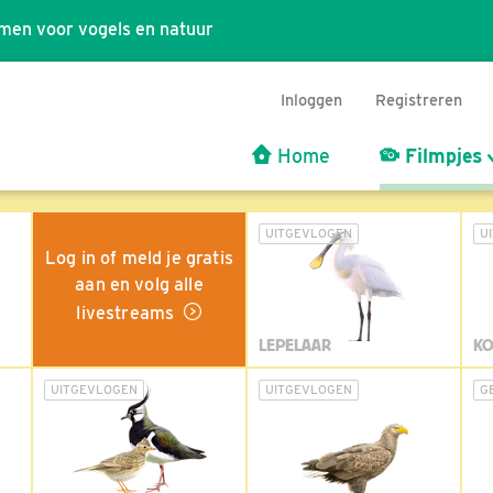
men voor vogels en natuur
Inloggen
Registreren
Home
Filmpjes
UITGEVLOGEN
U
Log in of meld je gratis
aan en volg alle
livestreams
LEPELAAR
KO
UITGEVLOGEN
UITGEVLOGEN
G