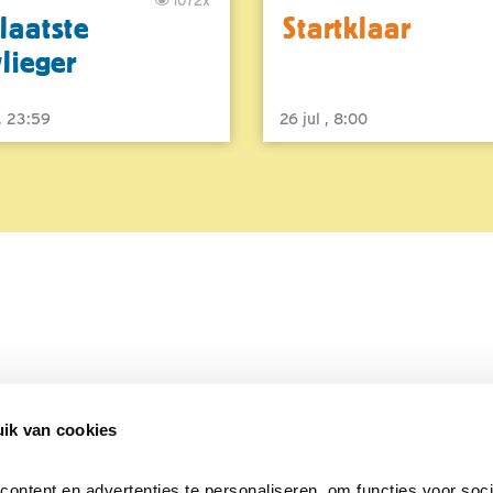
1072x
laatste
Startklaar
vlieger
 , 23:59
26 jul , 8:00
ik van cookies
Over Beleef de Lente
Mijn privacy
Cookieverklaring
ntent en advertenties te personaliseren, om functies voor socia