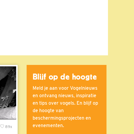
Blijf op de hoogte
Meld je aan voor Vogelnieuws
en ontvang nieuws, inspiratie
en tips over vogels. En blijf op
de hoogte van
beschermingsprojecten en
evenementen.
89x