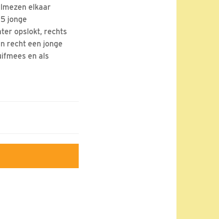
pelmezen elkaar
 5 jonge
er opslokt, rechts
n recht een jonge
uifmees en als