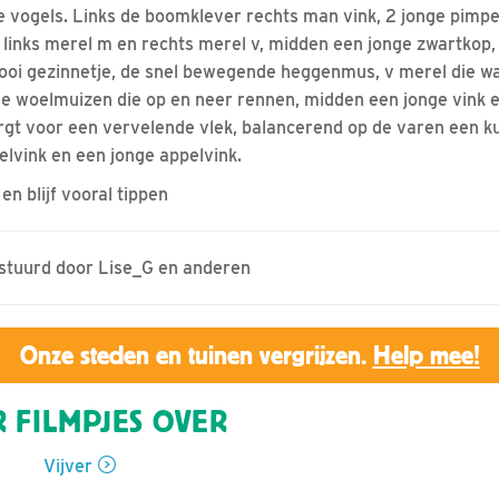
nge vogels. Links de boomklever rechts man vink, 2 jonge pim
, links merel m en rechts merel v, midden een jonge zwartkop,
oi gezinnetje, de snel bewegende heggenmus, v merel die wat
e woelmuizen die op en neer rennen, midden een jonge vink e
rgt voor een vervelende vlek, balancerend op de varen een k
elvink en een jonge appelvink.
en blijf vooral tippen
estuurd door Lise_G en anderen
Onze steden en tuinen vergrijzen.
Help mee!
 FILMPJES OVER
Vijver