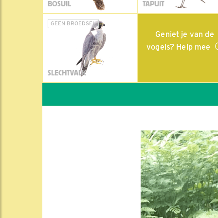
BOSUIL
TAPUIT
GEEN BROEDSEL
Geniet je van de
vogels? Help mee
SLECHTVALK