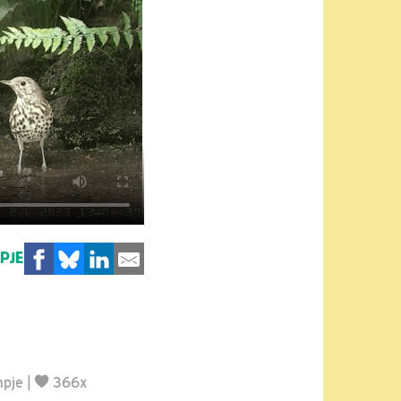
MPJE
mpje
|
366x