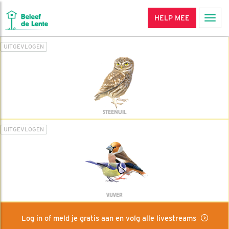
HELP MEE
Men
UITGEVLOGEN
STEENUIL
UITGEVLOGEN
VIJVER
Log in of meld je gratis aan en volg alle livestreams