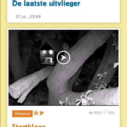
De laatste uitvlieger
27 jul , 23:59
902x
90x
Steenuil
Startklaar