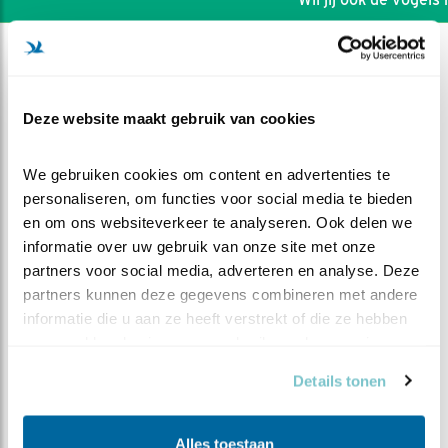
Deze website maakt gebruik van cookies
We gebruiken cookies om content en advertenties te 
personaliseren, om functies voor social media te bieden 
en om ons websiteverkeer te analyseren. Ook delen we 
informatie over uw gebruik van onze site met onze 
partners voor social media, adverteren en analyse. Deze 
partners kunnen deze gegevens combineren met andere 
informatie die u aan ze heeft verstrekt of die ze hebben 
DEEL DIT FILMPJE
verzameld op basis van uw gebruik van hun services.
Details tonen
Vijver overzicht 12
Alles toestaan