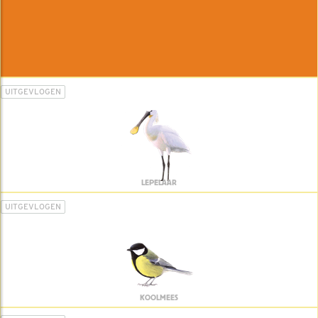
UITGEVLOGEN
LEPELAAR
UITGEVLOGEN
KOOLMEES