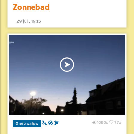
Zonnebad
29 jul , 19:15
1080x
77x
Gierzwaluw