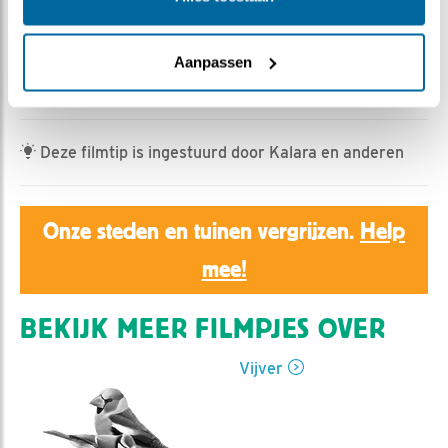
Ed Hoogkamer | Geplaatst op 25 april 2023, 9:27 |
Vind ik leuk
|
Bewaar dit filmpje
|
348x
met o,a baltsende vink, merels en zanglijster,
Aanpassen
houtduiven en een ....
Deze filmtip is ingestuurd door Kalara en anderen
Onze steden en tuinen vergrijzen.
Help
mee!
BEKIJK MEER FILMPJES OVER
Vijver