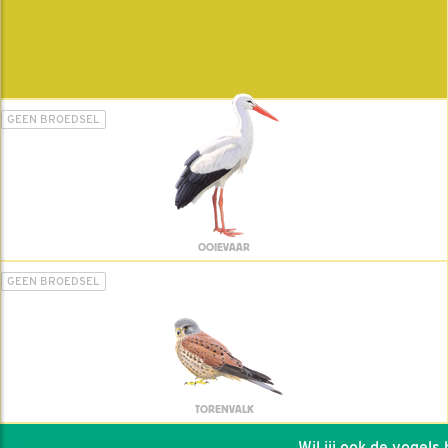
GEEN BROEDSEL
OOIEVAAR
GEEN BROEDSEL
TORENVALK
Wil jij ook de vogels he