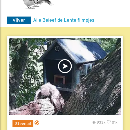
Vijver
Alle Beleef de Lente filmpjes
933x
81x
Steenuil