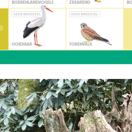
BOERENLANDVOGELS
ZEEAREND
BO
GEEN BROEDSEL
GEEN BROEDSEL
OOIEVAAR
TORENVALK