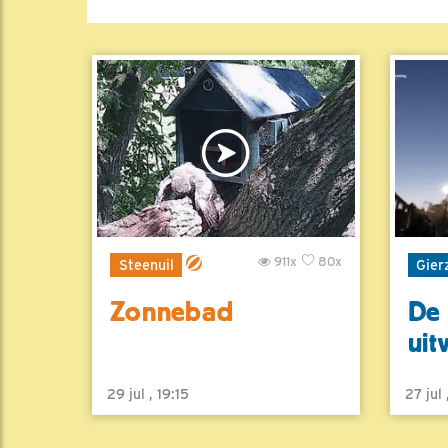
911x
80x
Steenuil
Gier
Zonnebad
De 
uit
29 jul , 19:15
27 jul