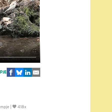
MPJE
lmpje
|
418x