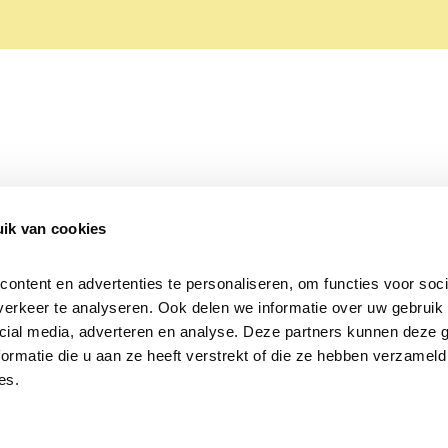
ik van cookies
Over Beleef de Lente
Mijn privacy
Cookieverklaring
ntent en advertenties te personaliseren, om functies voor socia
erkeer te analyseren. Ook delen we informatie over uw gebruik v
cial media, adverteren en analyse. Deze partners kunnen deze 
rmatie die u aan ze heeft verstrekt of die ze hebben verzameld 
es.
Samen voor
vogels en natuur