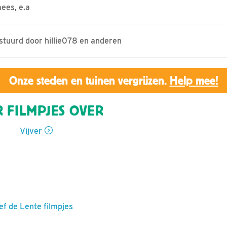
mees, e.a
estuurd door hillie078 en anderen
Onze steden en tuinen vergrijzen.
Help mee!
 FILMPJES OVER
Vijver
ef de Lente filmpjes