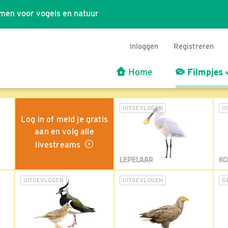
men voor vogels en natuur
Inloggen
Registreren
Home
Filmpjes
UITGEVLOGEN
U
Log in of meld je gratis
aan en volg alle
livestreams
LEPELAAR
KO
UITGEVLOGEN
UITGEVLOGEN
G