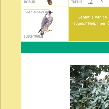
BOSUIL
TAPUIT
GEEN BROEDSEL
Geniet je van de
vogels? Help mee
SLECHTVALK