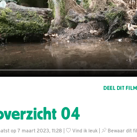
DEEL DIT FIL
overzicht 04
atst op 7 maart 2023, 11:28 |
Vind ik leuk
|
Bewaar dit fi