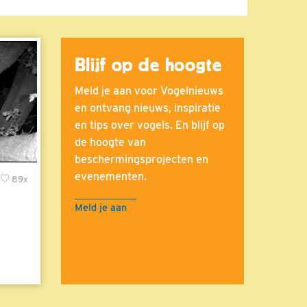
Blijf op de hoogte
Meld je aan voor Vogelnieuws
en ontvang nieuws, inspiratie
en tips over vogels. En blijf op
de hoogte van
beschermingsprojecten en
evenementen.
89x
Meld je aan