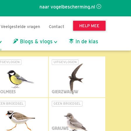
naar vogelbescherming.nl
HELP MEE
Veelgestelde vragen
Contact
Blogs & vlogs
In de klas
ITGEVLOGEN
UITGEVLOGEN
OLMEES
GIERZWALUW
EEN BROEDSEL
GEEN BROEDSEL
GRAUWE