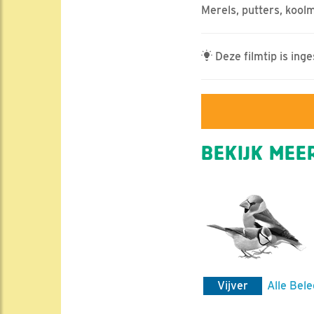
Merels, putters, kool
Deze filmtip is ing
BEKIJK MEER
Vijver
Alle Bele