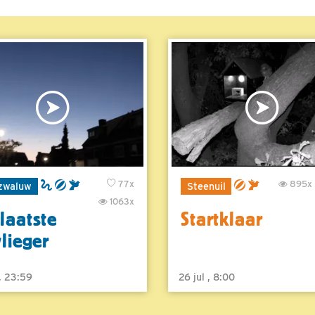
77x
895x
zwaluw
Steenuil
1063x
laatste
Startklaar
vlieger
 , 23:59
26 jul , 8:00