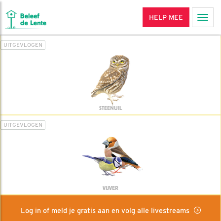
HELP MEE
Men
UITGEVLOGEN
STEENUIL
UITGEVLOGEN
VIJVER
Log in of meld je gratis aan en volg alle livestreams