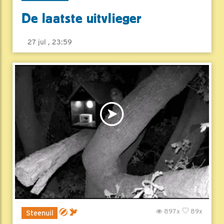
De laatste uitvlieger
27 jul , 23:59
897x
89x
Steenuil