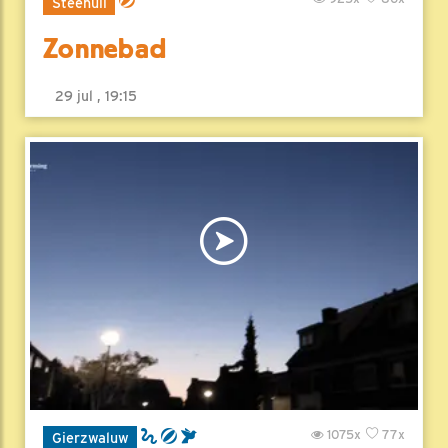
Steenuil
Zonnebad
29 jul , 19:15
1075x
77x
Gierzwaluw