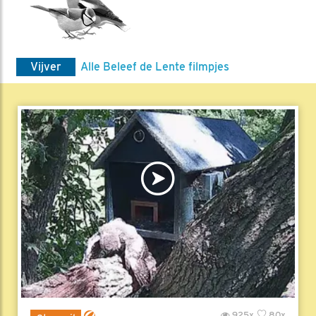
Vijver
Alle Beleef de Lente filmpjes
925x
80x