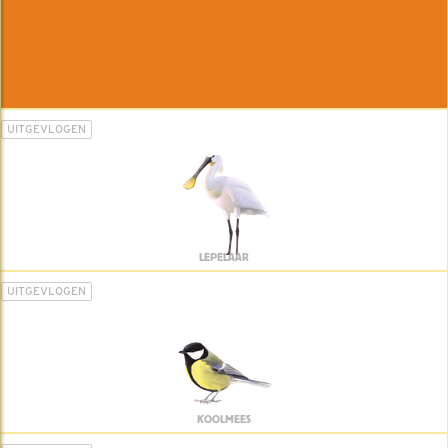
UITGEVLOGEN
LEPELAAR
UITGEVLOGEN
KOOLMEES