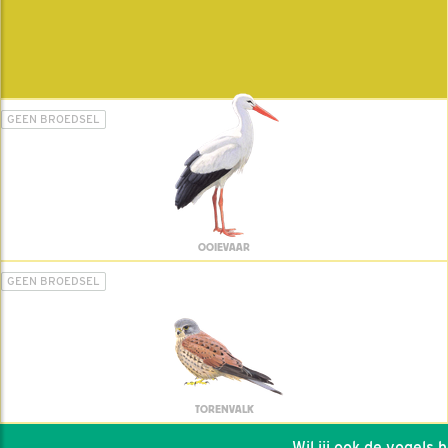
GEEN BROEDSEL
OOIEVAAR
GEEN BROEDSEL
TORENVALK
Wil jij ook de vogels hel