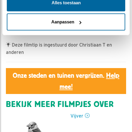
Ed Hoogkamer | Geplaatst op 4 maart 2023, 15:07 |
Alles toestaan
Vind ik leuk
|
Bewaar dit filmpje
|
415x
met o.a houtduif, putter, staartmees, en een
Aanpassen
vuurgoudhaan.
Deze filmtip is ingestuurd door Christiaan T en
anderen
Onze steden en tuinen vergrijzen.
Help
mee!
BEKIJK MEER FILMPJES OVER
Vijver