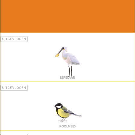
UITGEVLOGEN
LEPELAAR
UITGEVLOGEN
KOOLMEES