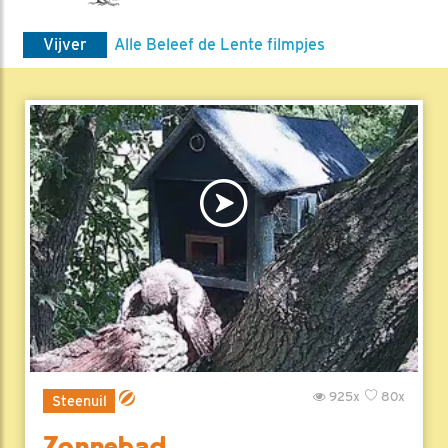
Vijver
Alle Beleef de Lente filmpjes
925x
80x
Steenuil
Zonnebad