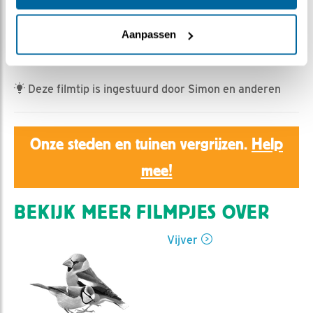
Ed Hoogkamer | Geplaatst op 28 februari 2023, 10:23 |
Vind ik leuk
|
Bewaar dit filmpje
|
409x
Aanpassen
met o.a putter, appelvink, kruisbek en keep
Deze filmtip is ingestuurd door Simon en anderen
Onze steden en tuinen vergrijzen.
Help
mee!
BEKIJK MEER FILMPJES OVER
Vijver