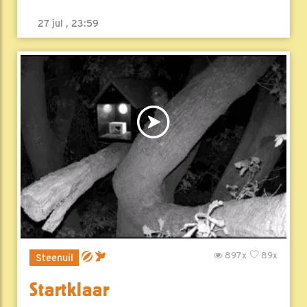
27 jul , 23:59
897x
89x
Steenuil
Startklaar