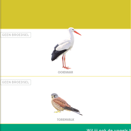
GEEN BROEDSEL
OOIEVAAR
GEEN BROEDSEL
TORENVALK
Wil jij ook de vogels he