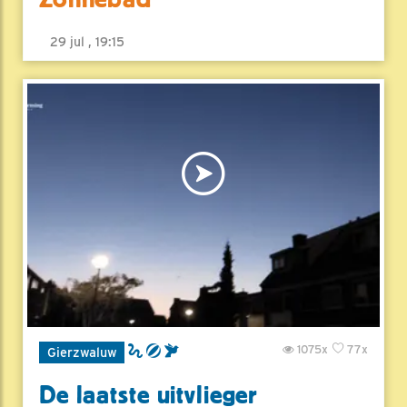
29 jul , 19:15
1075x
77x
Gierzwaluw
De laatste uitvlieger