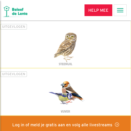
HELP MEE
Men
UITGEVLOGEN
STEENUIL
UITGEVLOGEN
VIJVER
Log in of meld je gratis aan en volg alle livestreams