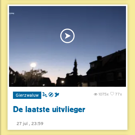
1075x
77x
Gierzwaluw
De laatste uitvlieger
27 jul , 23:59