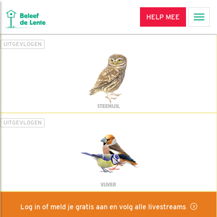
HELP MEE
Men
UITGEVLOGEN
STEENUIL
UITGEVLOGEN
VIJVER
Log in of meld je gratis aan en volg alle livestreams