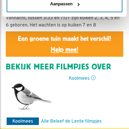
Nella | Geplaatst op 26 april 2019, 3:33 |
Vind ik leuk
Aanpassen
|
Bewaar dit filmpje
|
1163x
Vannacht, tussen 3:33 en 7:07 zijn kuiken 2, 3, 4, 5 en
6 geboren. Het wachten is op kuiken 7 en 8
Een groene tuin maakt het verschil!
Help mee!
BEKIJK MEER FILMPJES OVER
Koolmees
Koolmees
Alle Beleef de Lente filmpjes