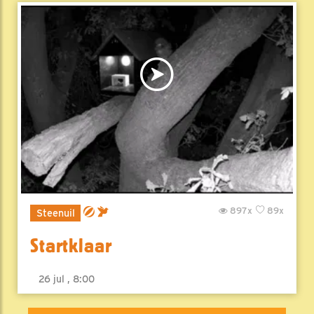
897x
89x
Steenuil
Startklaar
26 jul , 8:00