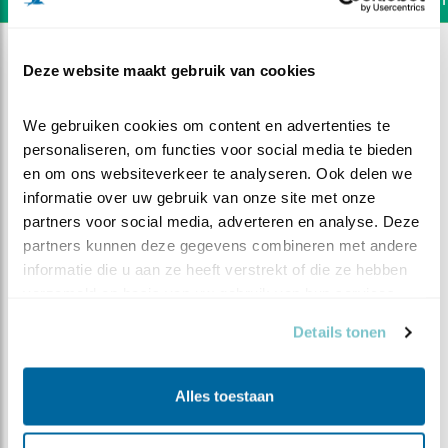
Deze website maakt gebruik van cookies
We gebruiken cookies om content en advertenties te 
personaliseren, om functies voor social media te bieden 
en om ons websiteverkeer te analyseren. Ook delen we 
informatie over uw gebruik van onze site met onze 
partners voor social media, adverteren en analyse. Deze 
partners kunnen deze gegevens combineren met andere 
informatie die u aan ze heeft verstrekt of die ze hebben 
verzameld op basis van uw gebruik van hun services.
Details tonen
DEEL DIT FILMPJE
Alles toestaan
Vijf kuikens erbij (nestkast2)