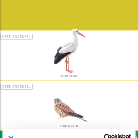
GEEN BROEDSEL
OOIEVAAR
GEEN BROEDSEL
TORENVALK
Wil jij ook de vogels he