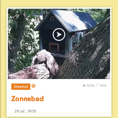
925x
80x
Steenuil
Zonnebad
29 jul , 19:15