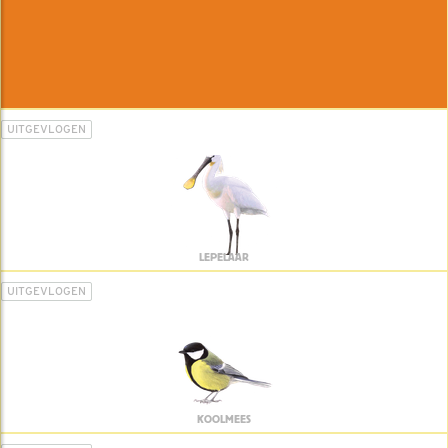
UITGEVLOGEN
LEPELAAR
UITGEVLOGEN
KOOLMEES