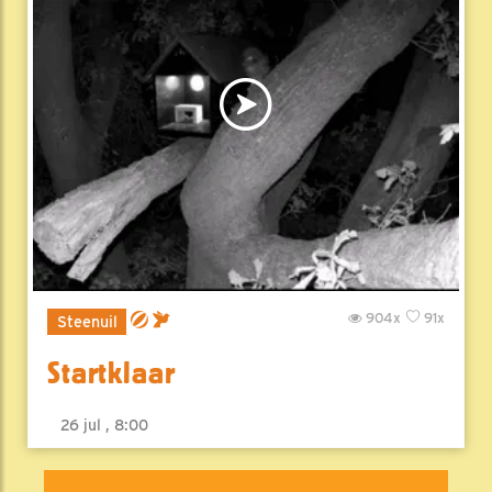
904x
91x
Steenuil
Startklaar
26 jul , 8:00