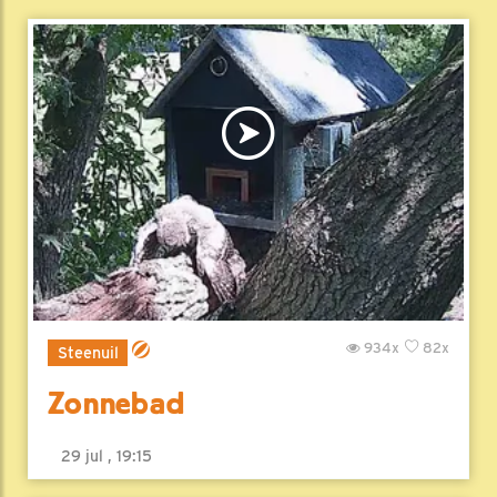
934x
82x
Steenuil
Zonnebad
29 jul , 19:15