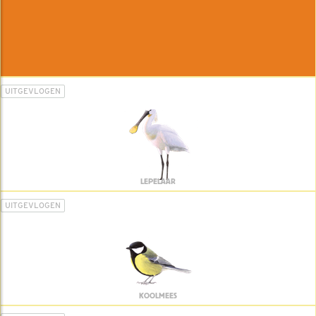
UITGEVLOGEN
LEPELAAR
UITGEVLOGEN
KOOLMEES