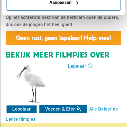
Nella | Geplaatst op 15 april 2019, 6:37 |
Vind ik leuk
|
Aanpassen
Bewaar dit filmpje
|
1198x
Op het achterste nest van de berkcam doen de ouders,
dus ook de jongen het heel goed
Geen rust, geen lepelaar!
Help mee!
BEKIJK MEER FILMPJES OVER
Lepelaar
Lepelaar
Voeden & Eten
Alle Beleef de
Lente filmpjes