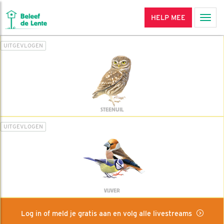
HELP MEE
Men
UITGEVLOGEN
STEENUIL
UITGEVLOGEN
VIJVER
Log in of meld je gratis aan en volg alle livestreams