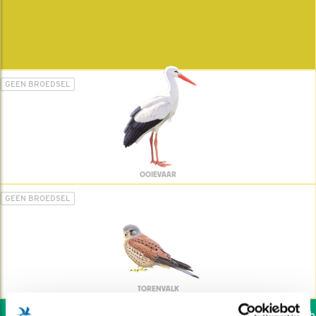
GEEN BROEDSEL
OOIEVAAR
GEEN BROEDSEL
TORENVALK
Wil jij ook de vogels hel