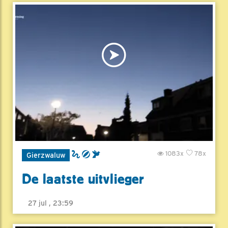
1083x
78x
Gierzwaluw
De laatste uitvlieger
27 jul , 23:59