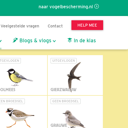
naar vogelbescherming.nl
HELP MEE
Veelgestelde vragen
Contact
Blogs & vlogs
In de klas
ITGEVLOGEN
UITGEVLOGEN
OLMEES
GIERZWALUW
EEN BROEDSEL
GEEN BROEDSEL
GRAUWE