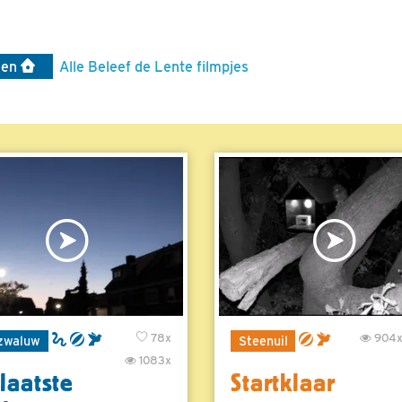
len
Alle Beleef de Lente filmpjes
78x
904
zwaluw
Steenuil
1083x
laatste
Startklaar