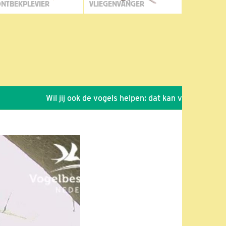
NTBEKPLEVIER
VLIEGENVANGER
Wil jij ook de vogels helpen: dat kan via de link!
*
S