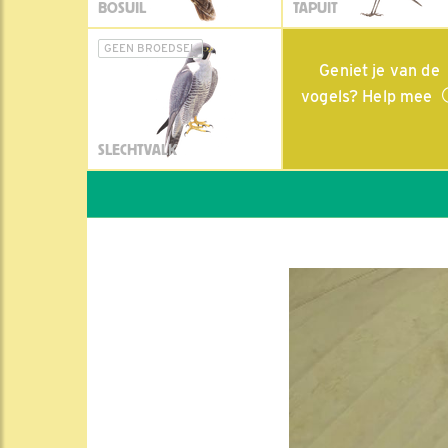
BOSUIL
TAPUIT
GEEN BROEDSEL
Geniet je van de
vogels? Help mee
SLECHTVALK