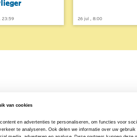
vlieger
 , 23:59
26 jul , 8:00
ik van cookies
Over Beleef de Lente
Mijn privacy
Cookieverklaring
ntent en advertenties te personaliseren, om functies voor socia
erkeer te analyseren. Ook delen we informatie over uw gebruik v
cial media, adverteren en analyse. Deze partners kunnen deze 