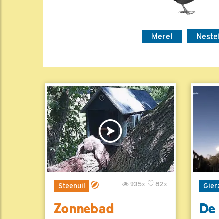
Merel
Neste
935x
82x
Steenuil
Gier
Zonnebad
De 