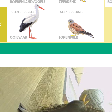
BOERENLANDVOGELS
ZEEAREND
BO
GEEN BROEDSEL
GEEN BROEDSEL
OOIEVAAR
TORENVALK