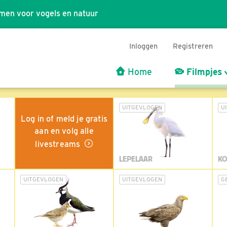
men voor vogels en natuur
Inloggen
Registreren
Home
Filmpjes
UITGEVLOGEN
U
Log in of meld je gratis
aan en volg alle
livestreams
LEPELAAR
KO
UITGEVLOGEN
UITGEVLOGEN
G