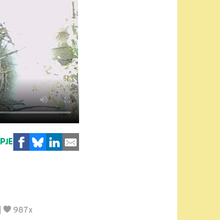
MPJE
|
987x