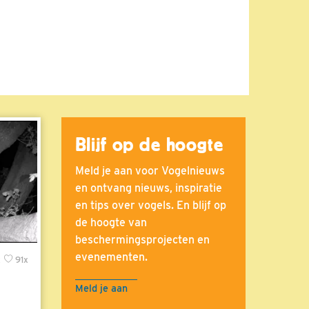
Blijf op de hoogte
Meld je aan voor Vogelnieuws
en ontvang nieuws, inspiratie
en tips over vogels. En blijf op
de hoogte van
beschermingsprojecten en
evenementen.
x
91x
Meld je aan