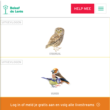
HELP MEE
Men
UITGEVLOGEN
STEENUIL
UITGEVLOGEN
VIJVER
Log in of meld je gratis aan en volg alle livestreams