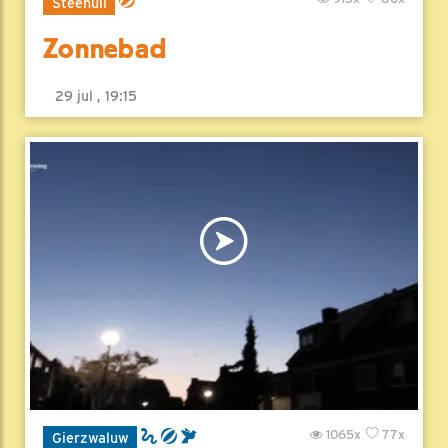
Steenuil
Zonnebad
29 jul , 19:15
1065x
77x
Gierzwaluw