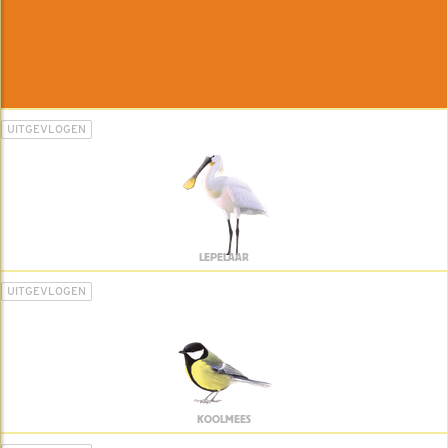
UITGEVLOGEN
LEPELAAR
UITGEVLOGEN
KOOLMEES