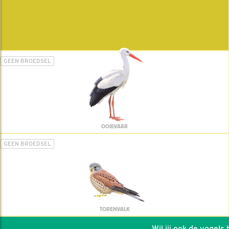
GEEN BROEDSEL
OOIEVAAR
GEEN BROEDSEL
TORENVALK
Wil jij ook de vogels he