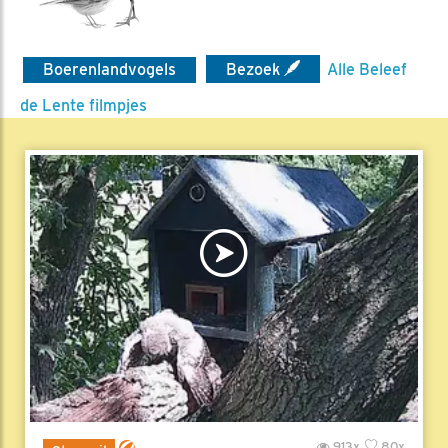
Boerenlandvogels
Bezoek
Alle Beleef
de Lente filmpjes
913x
80x