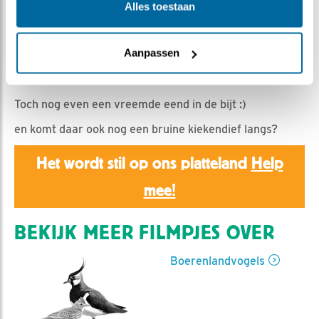
Romke Visser | Geplaatst op 15 juli 2023, 22:10 |
Alles toestaan
Vind ik leuk
|
Bewaar dit filmpje
|
364x
Nu de vogels verdwenen lijken (uitgezonderd met enige
Aanpassen
regelmaat nog de kwikstaart) lijken de hazen het soms
over te nemen.
Toch nog even een vreemde eend in de bijt :)
en komt daar ook nog een bruine kiekendief langs?
Het wordt stil op ons platteland
Help
mee!
BEKIJK MEER FILMPJES OVER
Boerenlandvogels