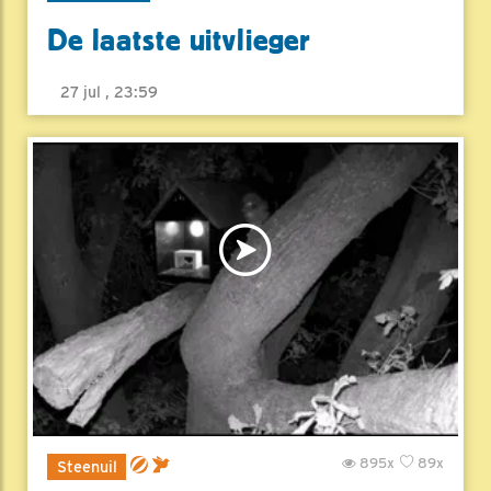
De laatste uitvlieger
27 jul , 23:59
895x
89x
Steenuil