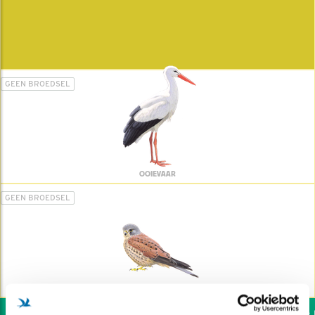
GEEN BROEDSEL
OOIEVAAR
GEEN BROEDSEL
TORENVALK
Wil jij ook de vogels h