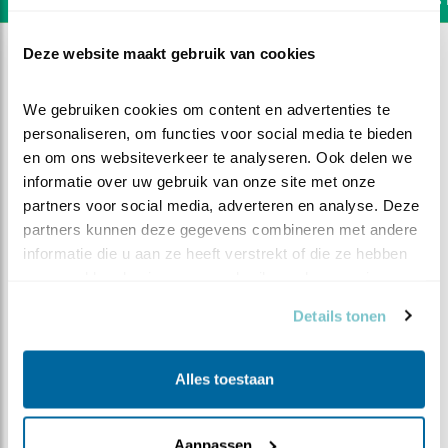
Deze website maakt gebruik van cookies
We gebruiken cookies om content en advertenties te 
personaliseren, om functies voor social media te bieden 
en om ons websiteverkeer te analyseren. Ook delen we 
informatie over uw gebruik van onze site met onze 
partners voor social media, adverteren en analyse. Deze 
partners kunnen deze gegevens combineren met andere 
informatie die u aan ze heeft verstrekt of die ze hebben 
verzameld op basis van uw gebruik van hun services.
Details tonen
DEEL DIT FILMPJE
Alles toestaan
Verzorgen
Aanpassen