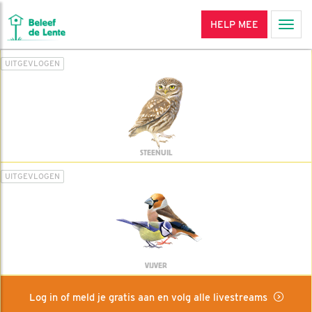
HELP MEE
Men
UITGEVLOGEN
STEENUIL
UITGEVLOGEN
VIJVER
Log in of meld je gratis aan en volg alle livestreams