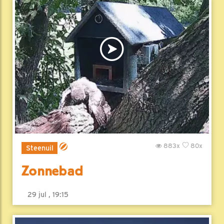
883x
80x
Steenuil
Zonnebad
29 jul , 19:15