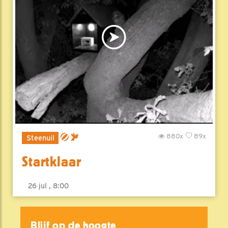
880x
89x
Steenuil
Startklaar
26 jul , 8:00
Blijf op de hoogte