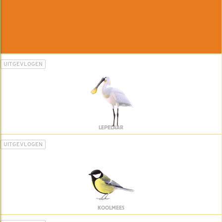
UITGEVLOGEN
LEPELAAR
UITGEVLOGEN
KOOLMEES