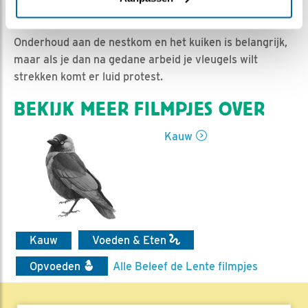
Ed Hoogkamer | Geplaatst op 18 mei 2019, 10:28 |
Vind ik leuk
|
Bewaar dit filmpje
|
1130x
Onderhoud aan de nestkom en het kuiken is belangrijk,
maar als je dan na gedane arbeid je vleugels wilt
strekken komt er luid protest.
BEKIJK MEER FILMPJES OVER
Kauw
Kauw
Voeden & Eten
Opvoeden
Alle Beleef de Lente filmpjes