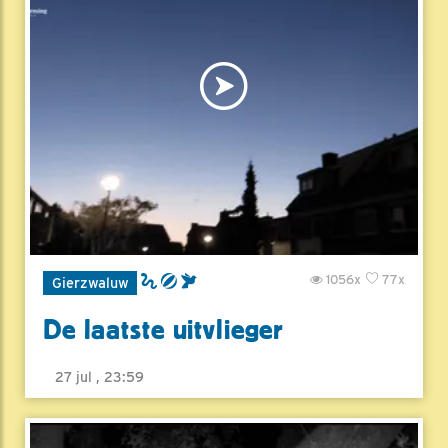
1056x
77x
Gierzwaluw
De laatste uitvlieger
27 jul , 23:59