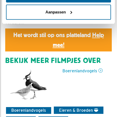
Romke Visser | Geplaatst op 27 maart 2023, 17:10 |
Vind ik leuk
|
Bewaar dit filmpje
|
301x
Aanpassen
Tja, ben je net online, krijg je het direct al zwaar te
verduren.
Het wordt stil op ons platteland
Help
mee!
BEKIJK MEER FILMPJES OVER
Boerenlandvogels
Boerenlandvogels
Eieren & Broeden