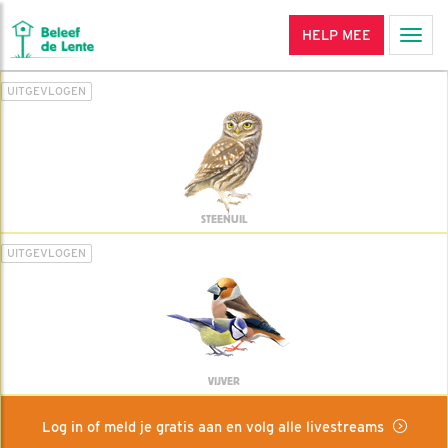
HELP MEE
Men
UITGEVLOGEN
STEENUIL
UITGEVLOGEN
VIJVER
Log in of meld je gratis aan en volg alle livestreams