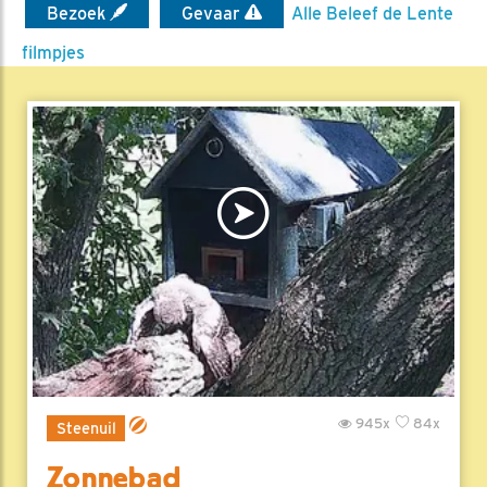
Bezoek
Gevaar
Alle Beleef de Lente
filmpjes
945x
84x
Steenuil
Zonnebad