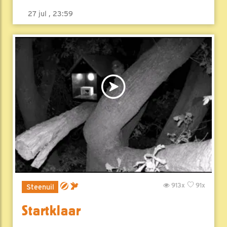
27 jul , 23:59
913x
91x
Steenuil
Startklaar