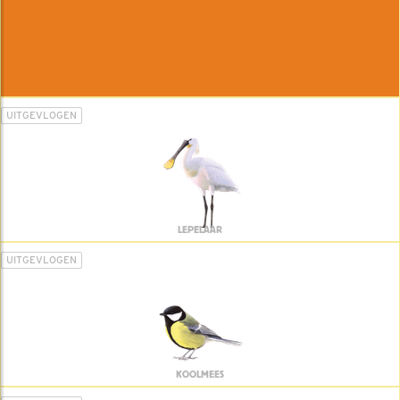
UITGEVLOGEN
LEPELAAR
UITGEVLOGEN
KOOLMEES