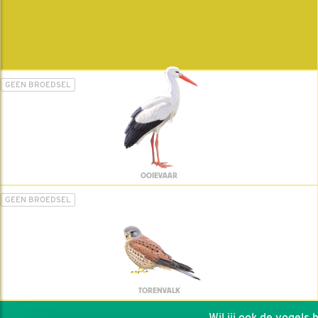
GEEN BROEDSEL
OOIEVAAR
GEEN BROEDSEL
TORENVALK
Wil jij ook de vogels he