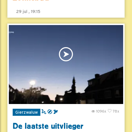
29 jul , 19:15
1096x
78x
Gierzwaluw
De laatste uitvlieger