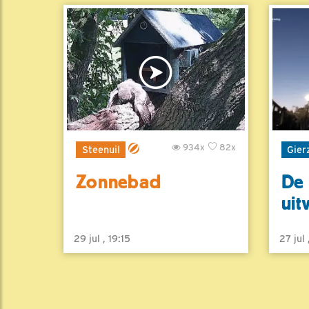
934x
82x
Steenuil
Gier
Zonnebad
De 
uit
29 jul , 19:15
27 jul