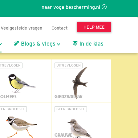
naar vogelbescherming.nl
HELP MEE
Veelgestelde vragen
Contact
Blogs & vlogs
In de klas
ITGEVLOGEN
UITGEVLOGEN
OLMEES
GIERZWALUW
EEN BROEDSEL
GEEN BROEDSEL
GRAUWE