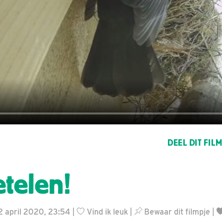
DEEL DIT FIL
etelen!
2 april 2020, 23:54 |
Vind ik leuk
|
Bewaar dit filmpje
|