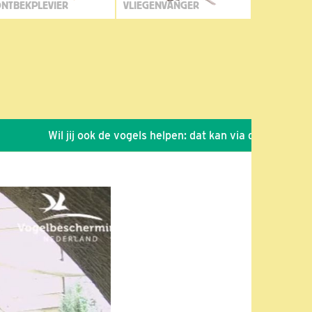
NTBEKPLEVIER
VLIEGENVANGER
Wil jij ook de vogels helpen: dat kan via de link!
*
Seiz