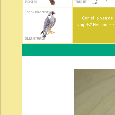
BOSUIL
TAPUIT
GEEN BROEDSEL
Geniet je van de
vogels? Help mee
SLECHTVALK