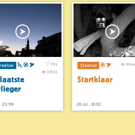
78x
904
zwaluw
Steenuil
1083x
laatste
Startklaar
vlieger
 , 23:59
26 jul , 8:00