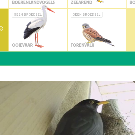
BOERENLANDVOGELS
ZEEAREND
BO
GEEN BROEDSEL
GEEN BROEDSEL
OOIEVAAR
TORENVALK