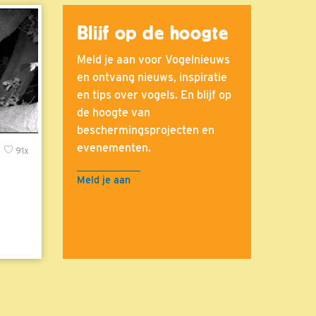
Blijf op de hoogte
Meld je aan voor Vogelnieuws
en ontvang nieuws, inspiratie
en tips over vogels. En blijf op
de hoogte van
beschermingsprojecten en
evenementen.
x
91x
Meld je aan