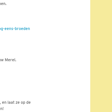
nen.
og-eens-broeden
rouw Merel.
, en laat ze op de
ijn!