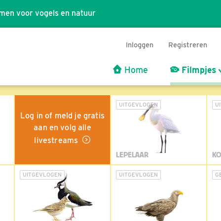
men voor vogels en natuur
Inloggen
Registreren
Home
Filmpjes
UITGEVLOGEN
U
Log in of meld je gratis
aan en volg alle
livestreams
LEPELAAR
KO
UITGEVLOGEN
UITGEVLOGEN
G