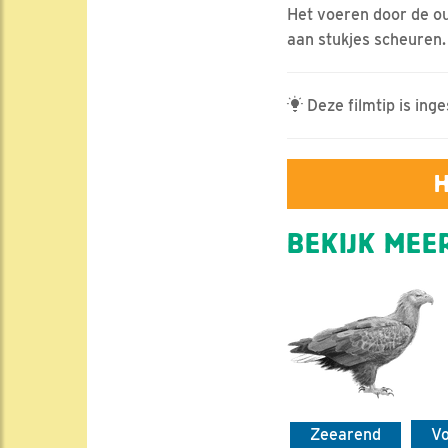
Het voeren door de ou
aan stukjes scheuren.
Deze filmtip is ing
H
BEKIJK MEER
Zeearend
V