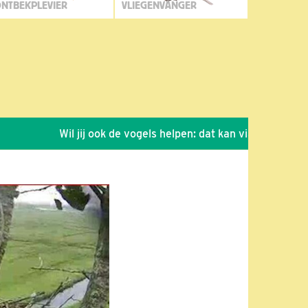
NTBEKPLEVIER
VLIEGENVANGER
Wil jij ook de vogels helpen: dat kan via de link!
*
Se