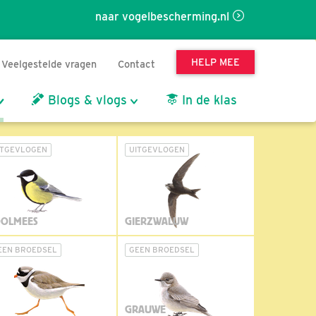
naar vogelbescherming.nl
HELP MEE
Veelgestelde vragen
Contact
Blogs & vlogs
In de klas
ITGEVLOGEN
UITGEVLOGEN
OLMEES
GIERZWALUW
EEN BROEDSEL
GEEN BROEDSEL
GRAUWE