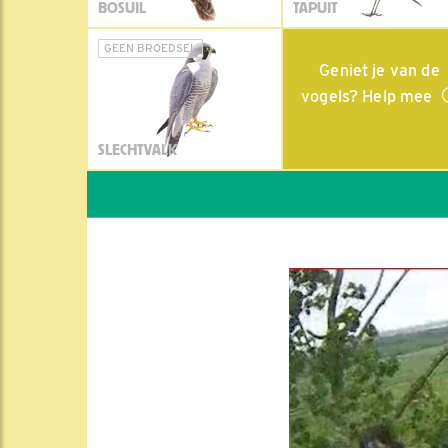
BOSUIL
TAPUIT
GEEN BROEDSEL
Geniet je van de
vogels? Help mee
SLECHTVALK