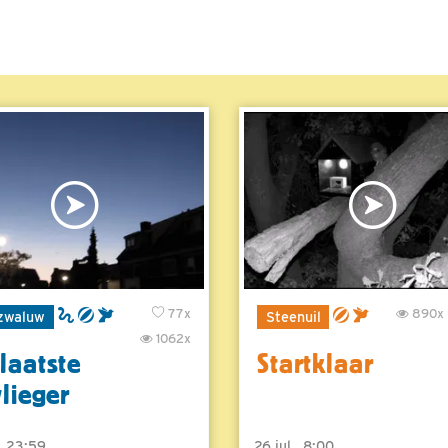
77x
890x
zwaluw
Steenuil
1062x
laatste
Startklaar
vlieger
 , 23:59
26 jul , 8:00