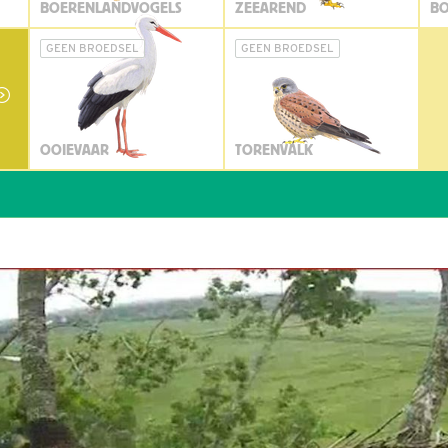
BOERENLANDVOGELS
ZEEAREND
BO
GEEN BROEDSEL
GEEN BROEDSEL
OOIEVAAR
TORENVALK