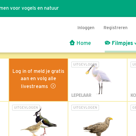
men voor vogels en natuur
Inloggen
Registreren
Home
Filmpjes
UITGEVLOGEN
U
Log in of meld je gratis
aan en volg alle
livestreams
LEPELAAR
KO
UITGEVLOGEN
UITGEVLOGEN
G