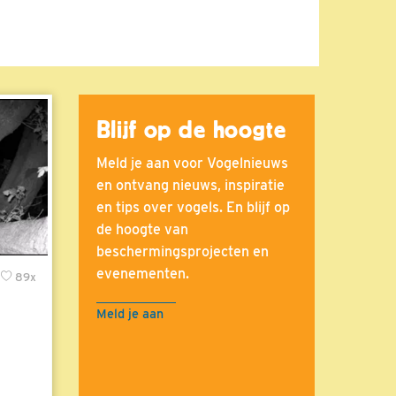
Blijf op de hoogte
Meld je aan voor Vogelnieuws
en ontvang nieuws, inspiratie
en tips over vogels. En blijf op
de hoogte van
beschermingsprojecten en
evenementen.
89x
Meld je aan