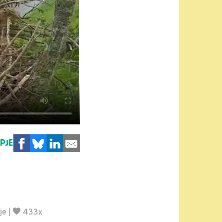
MPJE
je
|
433x