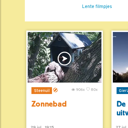
Lente filmpjes
906x
80x
Steenuil
Gier
Zonnebad
De 
uit
29 jul , 19:15
27 jul