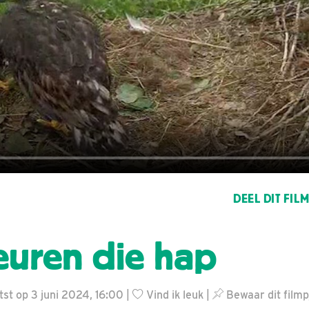
DEEL DIT FIL
euren die hap
st op 3 juni 2024, 16:00 |
Vind ik leuk
|
Bewaar dit filmp