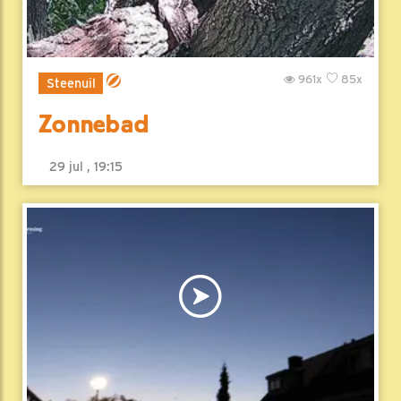
961x
85x
Steenuil
Zonnebad
29 jul , 19:15