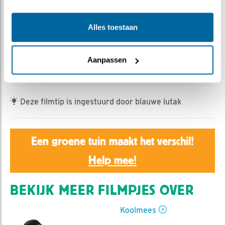
Rebeka Kulcsar | Geplaatst op 29 april 2023, 0:00 |
Vind ik leuk
|
Bewaar dit filmpje
|
424x
Alles toestaan
Het vijfde ei werd gelegd. Vlak daarna kregen we een
korte blik op het kersverse eitje en wat later waren al
de 5 eitjes goed te zien. Gaan onze koolmezen
Aanpassen
binnenkort beginnen met broeden?
Deze filmtip is ingestuurd door blauwe lutak
Een groene tuin maakt het verschil!
Help mee!
BEKIJK MEER FILMPJES OVER
Koolmees