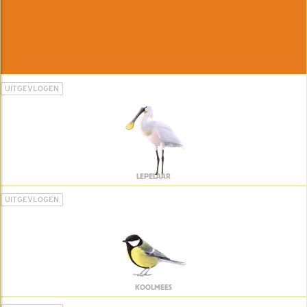
UITGEVLOGEN
LEPELAAR
UITGEVLOGEN
KOOLMEES