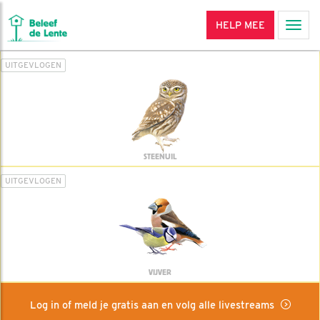
HELP MEE
Men
UITGEVLOGEN
STEENUIL
UITGEVLOGEN
VIJVER
Log in of meld je gratis aan en volg alle livestreams