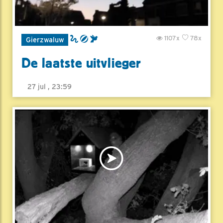
1107x
78x
Gierzwaluw
De laatste uitvlieger
27 jul , 23:59