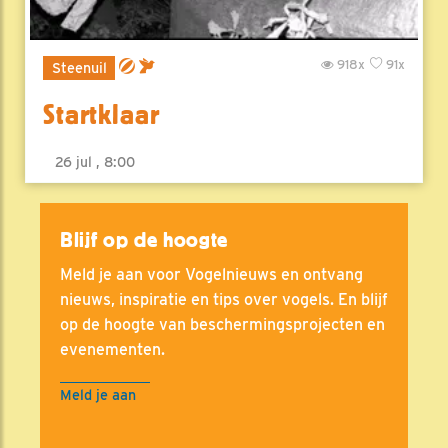
918x
91x
Steenuil
Startklaar
26 jul , 8:00
Blijf op de hoogte
Meld je aan voor Vogelnieuws en ontvang
nieuws, inspiratie en tips over vogels. En blijf
op de hoogte van beschermingsprojecten en
evenementen.
Meld je aan