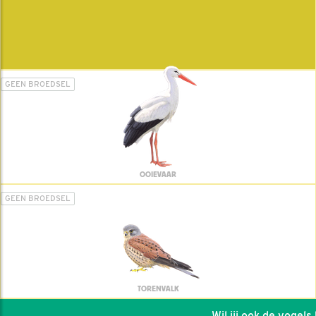
GEEN BROEDSEL
OOIEVAAR
GEEN BROEDSEL
TORENVALK
Wil jij ook de vogels he