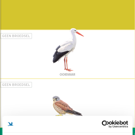
GEEN BROEDSEL
OOIEVAAR
GEEN BROEDSEL
TORENVALK
Wil jij ook de vogels he