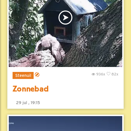
936x
82x
Steenuil
Zonnebad
29 jul , 19:15