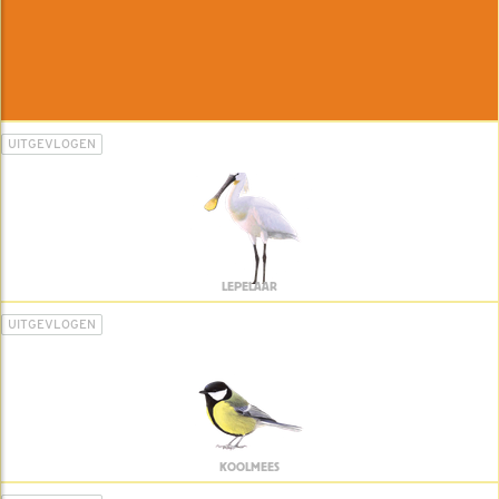
UITGEVLOGEN
LEPELAAR
UITGEVLOGEN
KOOLMEES