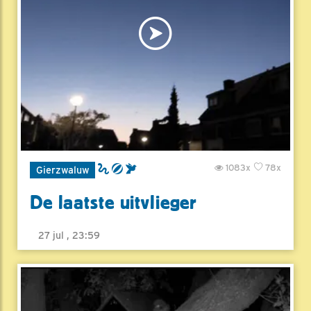
1083x
78x
Gierzwaluw
De laatste uitvlieger
27 jul , 23:59