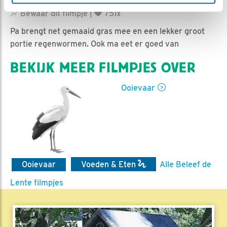
Nella | Geplaatst op 12 mei 2017, 12:50 |
Vind ik leuk
|
Bewaar dit filmpje
|
751x
Pa brengt net gemaaid gras mee en een lekker groot
portie regenwormen. Ook ma eet er goed van
BEKIJK MEER FILMPJES OVER
Ooievaar
Ooievaar
Voeden & Eten
Alle Beleef de
Lente filmpjes