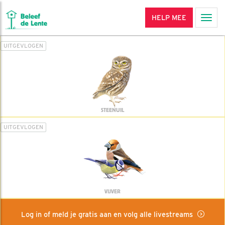
HELP MEE
Men
UITGEVLOGEN
STEENUIL
UITGEVLOGEN
VIJVER
Log in of meld je gratis aan en volg alle livestreams