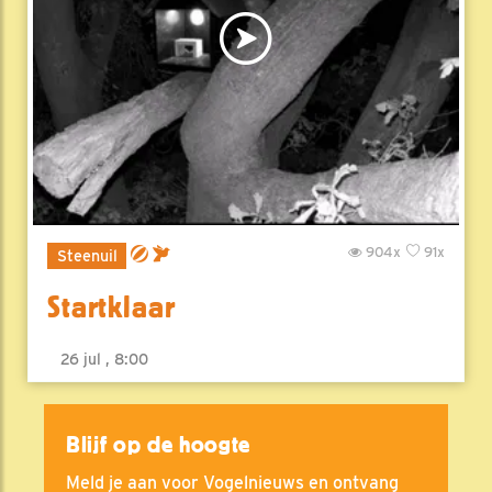
904x
91x
Steenuil
Startklaar
26 jul , 8:00
Blijf op de hoogte
Meld je aan voor Vogelnieuws en ontvang