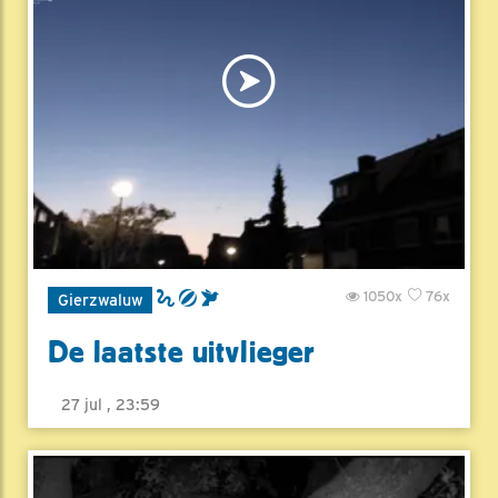
1050x
76x
Gierzwaluw
De laatste uitvlieger
27 jul , 23:59