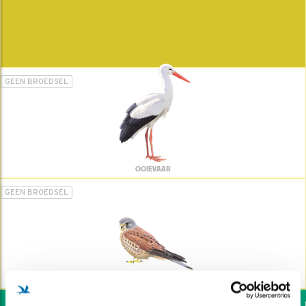
GEEN BROEDSEL
OOIEVAAR
GEEN BROEDSEL
TORENVALK
Wil jij ook de vogels h