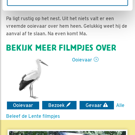
Jan-Willem BDL | Geplaatst op 27 april 2019, 22:31 |
Vind ik leuk
|
Bewaar dit filmpje
|
1164x
Pa ligt rustig op het nest. Uit het niets valt er een
vreemde ooievaar over hem heen. Gelukkig weet hij de
aanval af te slaan. Na even komt Ma.
BEKIJK MEER FILMPJES OVER
Ooievaar
Ooievaar
Bezoek
Gevaar
Alle
Beleef de Lente filmpjes