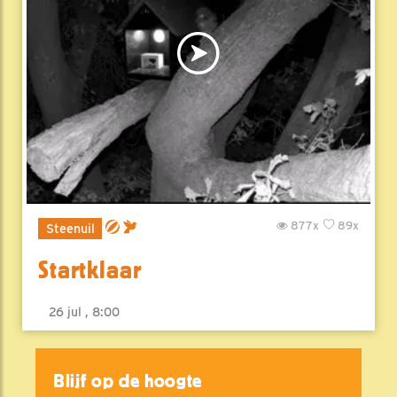
877x
89x
Steenuil
Startklaar
26 jul , 8:00
Blijf op de hoogte