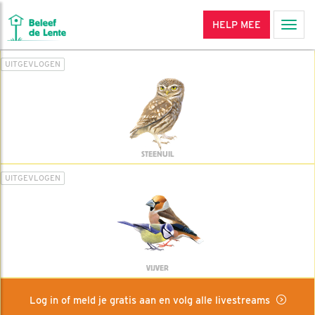
HELP MEE
Men
UITGEVLOGEN
STEENUIL
UITGEVLOGEN
VIJVER
Log in of meld je gratis aan en volg alle livestreams