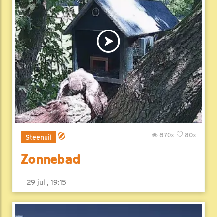
870x
80x
Steenuil
Zonnebad
29 jul , 19:15