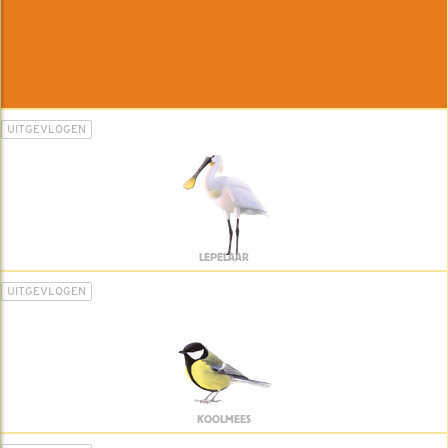
UITGEVLOGEN
LEPELAAR
UITGEVLOGEN
KOOLMEES