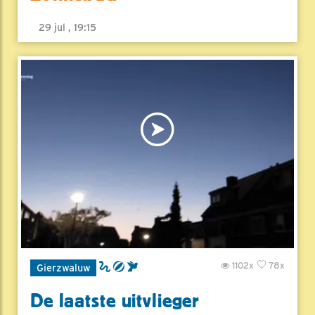
29 jul , 19:15
1102x
78x
Gierzwaluw
De laatste uitvlieger