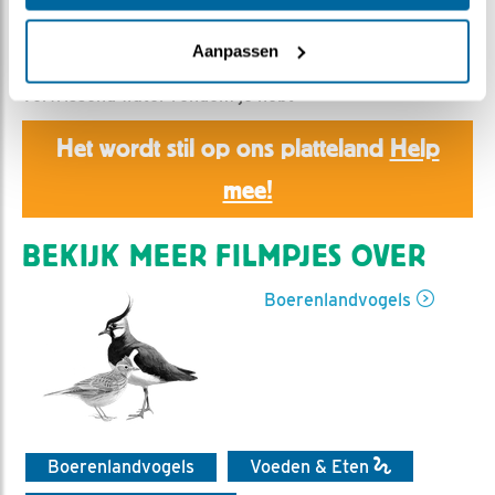
Romke Visser | Geplaatst op 9 juni 2023, 20:55 |
Vind ik leuk
|
Bewaar dit filmpje
|
295x
Aanpassen
Wat heerlijk toch dat je bij deze temperaturen heerlijk
verfrissend water rondom je hebt
Het wordt stil op ons platteland
Help
mee!
BEKIJK MEER FILMPJES OVER
Boerenlandvogels
Boerenlandvogels
Voeden & Eten