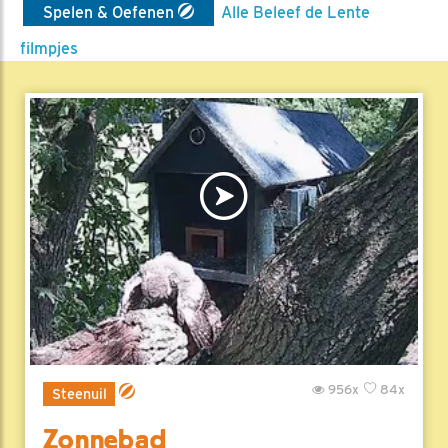
Spelen & Oefenen
Alle Beleef de Lente
filmpjes
956x
84x
Steenuil
Zonnebad