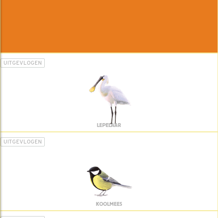
UITGEVLOGEN
LEPELAAR
UITGEVLOGEN
KOOLMEES