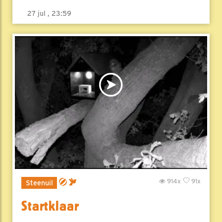
27 jul , 23:59
914x
91x
Steenuil
Startklaar