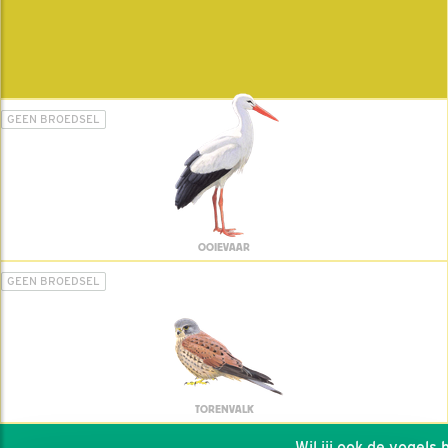
GEEN BROEDSEL
OOIEVAAR
GEEN BROEDSEL
TORENVALK
Wil jij ook de vogels he