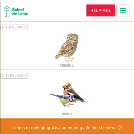
HELP MEE
Men
UITGEVLOGEN
STEENUIL
UITGEVLOGEN
VIJVER
Log in of meld je gratis aan en volg alle livestreams