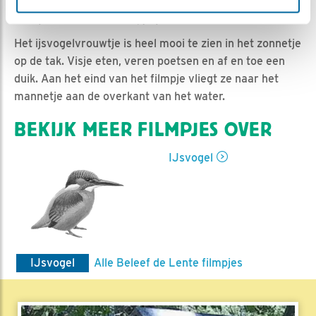
Marijcke | Geplaatst op 14 maart 2017, 12:50 |
Vind ik
leuk
|
Bewaar dit filmpje
|
1953x
Het ijsvogelvrouwtje is heel mooi te zien in het zonnetje
op de tak. Visje eten, veren poetsen en af en toe een
duik. Aan het eind van het filmpje vliegt ze naar het
mannetje aan de overkant van het water.
BEKIJK MEER FILMPJES OVER
IJsvogel
IJsvogel
Alle Beleef de Lente filmpjes