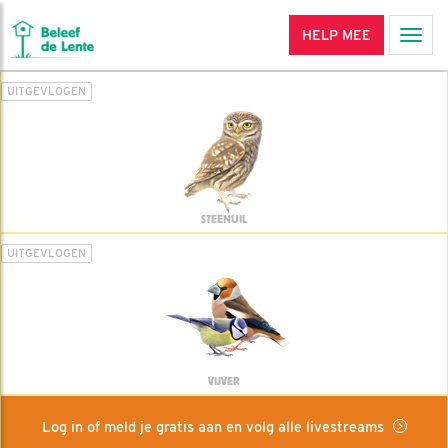
HELP MEE
Men
UITGEVLOGEN
STEENUIL
UITGEVLOGEN
VIJVER
Log in of meld je gratis aan en volg alle livestreams