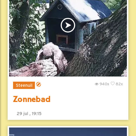
940x
82x
Steenuil
Zonnebad
29 jul , 19:15