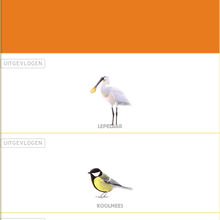
UITGEVLOGEN
LEPELAAR
UITGEVLOGEN
KOOLMEES