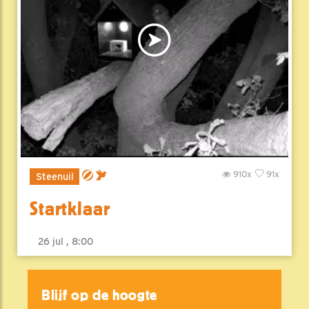
910x
91x
Steenuil
Startklaar
26 jul , 8:00
Blijf op de hoogte