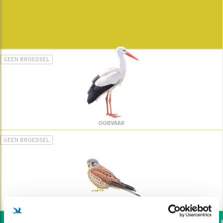
GEEN BROEDSEL
OOIEVAAR
GEEN BROEDSEL
TORENVALK
Wil jij ook de vogels he