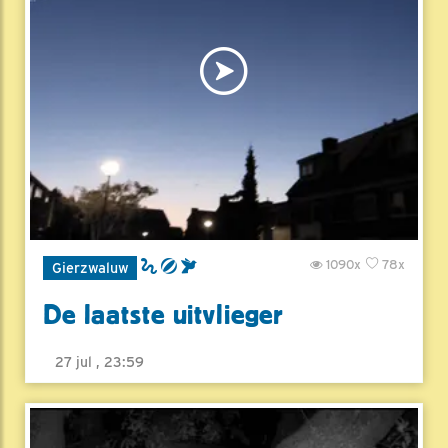
1090x
78x
Gierzwaluw
De laatste uitvlieger
27 jul , 23:59